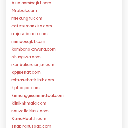
bluejasminejkt.com
Mrobak.com
miekungfu.com
cafetemankita.com
rmjasabundo.com
mimoosajkt.com
kembangkawung.com
chungiwa.com
ikanbakarcianjur.com
kpjisehat.com
mitrasehatklinik.com
kpbanjar.com
kemanggisanmedical.com
kliniknirmala.com
nouvelleklinik.com
KainaHealth.com
shabirahusada.com