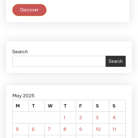
Discover
Search
Search
May 2025
M
T
W
T
F
S
S
1
2
3
4
5
6
7
8
9
10
11