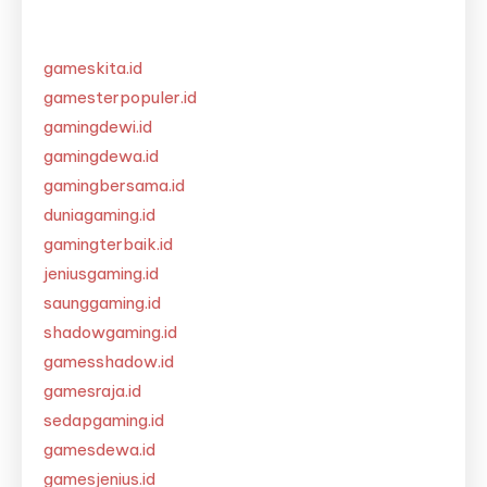
gameskita.id
gamesterpopuler.id
gamingdewi.id
gamingdewa.id
gamingbersama.id
duniagaming.id
gamingterbaik.id
jeniusgaming.id
saunggaming.id
shadowgaming.id
gamesshadow.id
gamesraja.id
sedapgaming.id
gamesdewa.id
gamesjenius.id