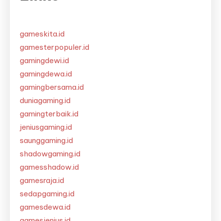
gameskita.id
gamesterpopuler.id
gamingdewi.id
gamingdewa.id
gamingbersama.id
duniagaming.id
gamingterbaik.id
jeniusgaming.id
saunggaming.id
shadowgaming.id
gamesshadow.id
gamesraja.id
sedapgaming.id
gamesdewa.id
gamesjenius.id