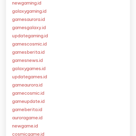
newgaming.id
galaxygaming.id
gamesaurora.id
gamesgalaxy.id
updategaming.id
gamescosmic.id
gamesberita.id
gamesnews.id
galaxygames.id
updategames.id
gameaurora.id
gamecosmic.id
gameupdate.id
gameberita.id
auroragame.id
newgame.id
cosmicgame.id