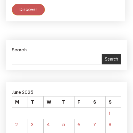
Discover
Search
Search
June 2025
M
T
W
T
F
S
S
1
2
3
4
5
6
7
8