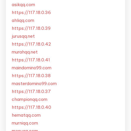
asikqq.com
https://117.18.0.36
ahliqq.com
https://117.18.0.39
jurusqq.net
https://117.18.0.42
murahqq.net
https://117.18.0.41
maindomino99.com
https://117.18.0.38
masterdomino99.com
https://117.18.0.37
championqq.com
https://117.18.0.40
hematqq.com
murniqq.com
menuqq.com