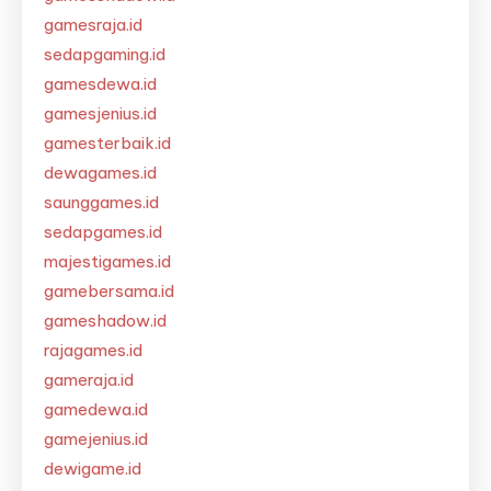
gamesraja.id
sedapgaming.id
gamesdewa.id
gamesjenius.id
gamesterbaik.id
dewagames.id
saunggames.id
sedapgames.id
majestigames.id
gamebersama.id
gameshadow.id
rajagames.id
gameraja.id
gamedewa.id
gamejenius.id
dewigame.id