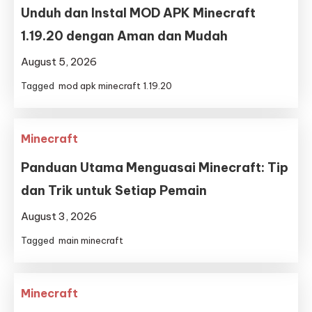
Unduh dan Instal MOD APK Minecraft
1.19.20 dengan Aman dan Mudah
August 5, 2026
Tagged
mod apk minecraft 1.19.20
Minecraft
Panduan Utama Menguasai Minecraft: Tip
dan Trik untuk Setiap Pemain
August 3, 2026
Tagged
main minecraft
Minecraft