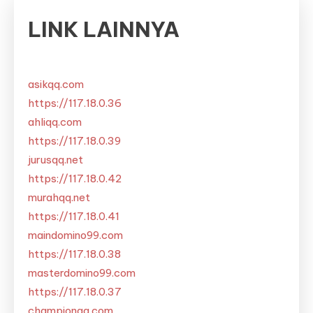
LINK LAINNYA
asikqq.com
https://117.18.0.36
ahliqq.com
https://117.18.0.39
jurusqq.net
https://117.18.0.42
murahqq.net
https://117.18.0.41
maindomino99.com
https://117.18.0.38
masterdomino99.com
https://117.18.0.37
championqq.com