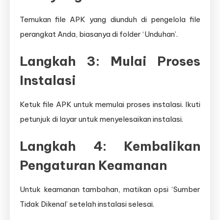
Temukan file APK yang diunduh di pengelola file
perangkat Anda, biasanya di folder ‘Unduhan’.
Langkah 3: Mulai Proses
Instalasi
Ketuk file APK untuk memulai proses instalasi. Ikuti
petunjuk di layar untuk menyelesaikan instalasi.
Langkah 4: Kembalikan
Pengaturan Keamanan
Untuk keamanan tambahan, matikan opsi ‘Sumber
Tidak Dikenal’ setelah instalasi selesai.