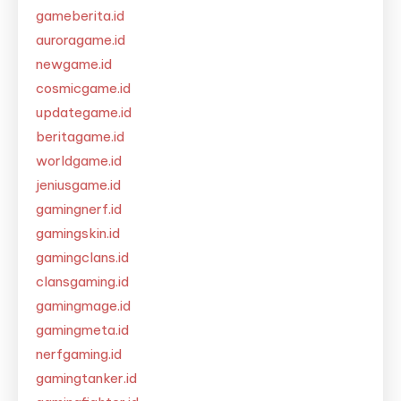
gameberita.id
auroragame.id
newgame.id
cosmicgame.id
updategame.id
beritagame.id
worldgame.id
jeniusgame.id
gamingnerf.id
gamingskin.id
gamingclans.id
clansgaming.id
gamingmage.id
gamingmeta.id
nerfgaming.id
gamingtanker.id