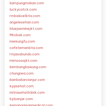
kampungmakan.com
luckycatck.com
rmbakoelkita.com
angelesehan.com
bluejasminejkt.com
Mrobak.com
miekungfu.com
cafetemankita.com
rmjasabundo.com
mimoosajkt.com
kembangkawung.com
chungiwa.com
ikanbakarcianjur.com
kpjisehat.com
mitrasehatklinik.com
kpbanjar.com
kemanggisanmedical.com