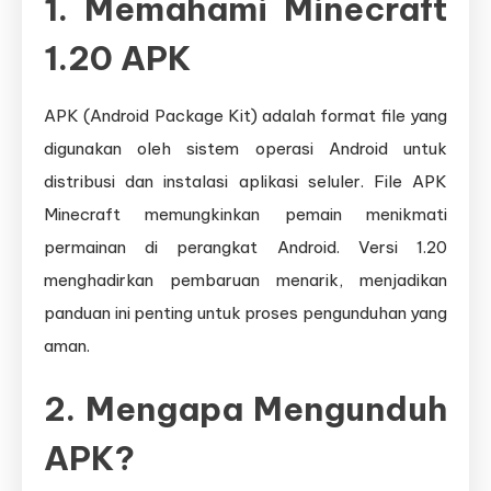
1. Memahami Minecraft
1.20 APK
APK (Android Package Kit) adalah format file yang
digunakan oleh sistem operasi Android untuk
distribusi dan instalasi aplikasi seluler. File APK
Minecraft memungkinkan pemain menikmati
permainan di perangkat Android. Versi 1.20
menghadirkan pembaruan menarik, menjadikan
panduan ini penting untuk proses pengunduhan yang
aman.
2. Mengapa Mengunduh
APK?