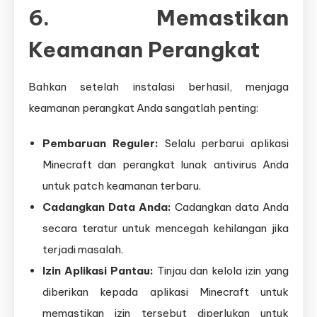
6. Memastikan
Keamanan Perangkat
Bahkan setelah instalasi berhasil, menjaga
keamanan perangkat Anda sangatlah penting:
Pembaruan Reguler:
Selalu perbarui aplikasi
Minecraft dan perangkat lunak antivirus Anda
untuk patch keamanan terbaru.
Cadangkan Data Anda:
Cadangkan data Anda
secara teratur untuk mencegah kehilangan jika
terjadi masalah.
Izin Aplikasi Pantau:
Tinjau dan kelola izin yang
diberikan kepada aplikasi Minecraft untuk
memastikan izin tersebut diperlukan untuk