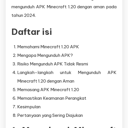
mengunduh APK Minecraft 1.20 dengan aman pada
tahun 2024.
Daftar isi
Memahami Minecraft 1.20 APK
Mengapa Mengunduh APK?
Risiko Mengunduh APK Tidak Resmi
Langkah-langkah untuk Mengunduh APK
Minecraft 1.20 dengan Aman
Memasang APK Minecraft 1.20
Memastikan Keamanan Perangkat
Kesimpulan
Pertanyaan yang Sering Diajukan