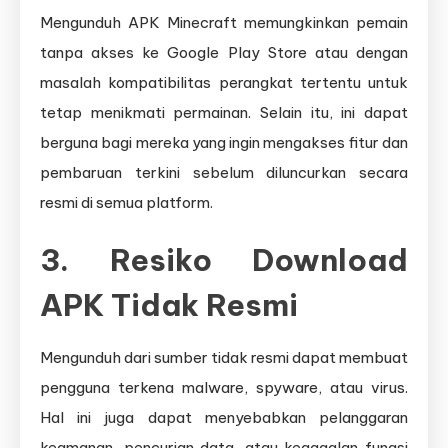
Mengunduh APK Minecraft memungkinkan pemain
tanpa akses ke Google Play Store atau dengan
masalah kompatibilitas perangkat tertentu untuk
tetap menikmati permainan. Selain itu, ini dapat
berguna bagi mereka yang ingin mengakses fitur dan
pembaruan terkini sebelum diluncurkan secara
resmi di semua platform.
3. Resiko Download
APK Tidak Resmi
Mengunduh dari sumber tidak resmi dapat membuat
pengguna terkena malware, spyware, atau virus.
Hal ini juga dapat menyebabkan pelanggaran
keamanan, pencurian data, atau kegagalan fungsi