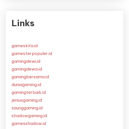
Links
gameskita.id
gamesterpopuler.id
gamingdewi.id
gamingdewa.id
gamingbersama.id
duniagaming.id
gamingterbaik.id
jeniusgaming.id
saunggaming.id
shadowgaming.id
gamesshadow.id