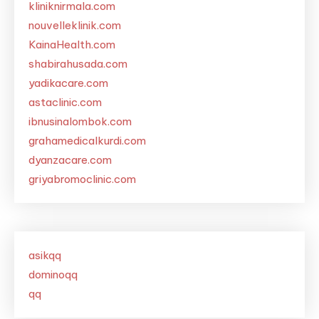
kliniknirmala.com
nouvelleklinik.com
KainaHealth.com
shabirahusada.com
yadikacare.com
astaclinic.com
ibnusinalombok.com
grahamedicalkurdi.com
dyanzacare.com
griyabromoclinic.com
asikqq
dominoqq
qq