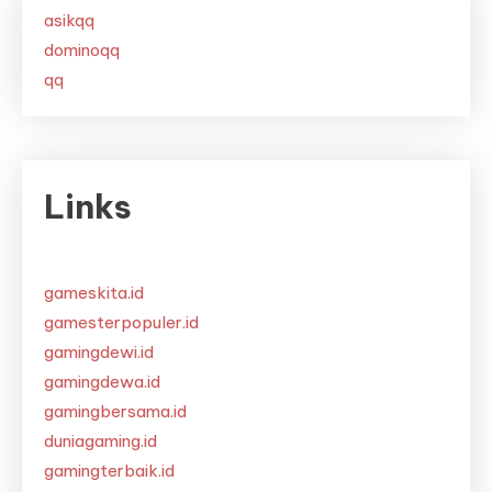
asikqq
dominoqq
qq
Links
gameskita.id
gamesterpopuler.id
gamingdewi.id
gamingdewa.id
gamingbersama.id
duniagaming.id
gamingterbaik.id