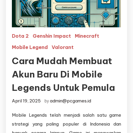
Dota 2
Genshin Impact
Minecraft
Mobile Legend
Valorant
Cara Mudah Membuat
Akun Baru Di Mobile
Legends Untuk Pemula
April 19, 2025
admin@pcgames.id
by
Mobile Legends telah menjadi salah satu game
strategi yang paling populer di Indonesia dan
banyak negara lainnya. Game ini menawarkan