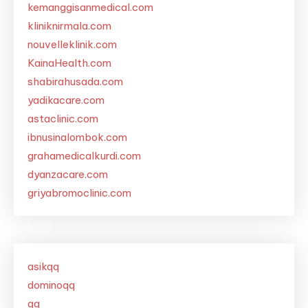
kemanggisanmedical.com
kliniknirmala.com
nouvelleklinik.com
KainaHealth.com
shabirahusada.com
yadikacare.com
astaclinic.com
ibnusinalombok.com
grahamedicalkurdi.com
dyanzacare.com
griyabromoclinic.com
asikqq
dominoqq
qq