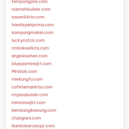
tempongpns.com
roemahkuliner.com
saoenkkito.com
handayaniprima.com
kampungmakan.com
luckycatck.com
rmbakoelkita.com
angelesehan.com
bluejasminejkt.com
Mrobak.com
miekungfu.com
cafetemankita.com
rmjasabundo.com
mimoosajkt.com
kembangkawung.com
chungiwa.com
ikanbakarcianjur.com