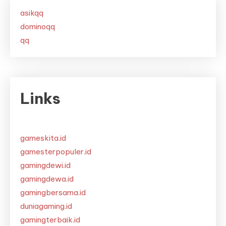
asikqq
dominoqq
qq
Links
gameskita.id
gamesterpopuler.id
gamingdewi.id
gamingdewa.id
gamingbersama.id
duniagaming.id
gamingterbaik.id