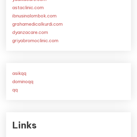
astaclinic.com
ibnusinalombok.com
grahamedicalkurdi.com
dyanzacare.com
griyabromoclinic.com
asikqq
dominoqq
qq
Links