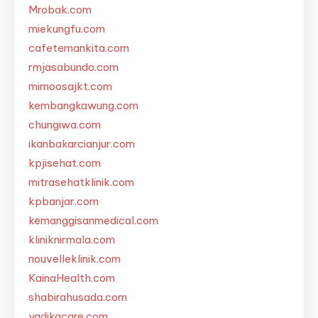
Mrobak.com
miekungfu.com
cafetemankita.com
rmjasabundo.com
mimoosajkt.com
kembangkawung.com
chungiwa.com
ikanbakarcianjur.com
kpjisehat.com
mitrasehatklinik.com
kpbanjar.com
kemanggisanmedical.com
kliniknirmala.com
nouvelleklinik.com
KainaHealth.com
shabirahusada.com
yadikacare.com