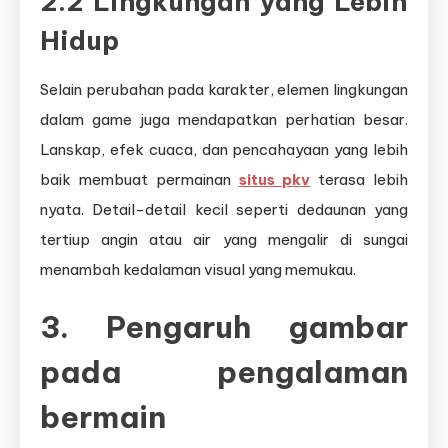
2.2 Lingkungan yang Lebih
Hidup
Selain perubahan pada karakter, elemen lingkungan
dalam game juga mendapatkan perhatian besar.
Lanskap, efek cuaca, dan pencahayaan yang lebih
baik membuat permainan
situs pkv
terasa lebih
nyata. Detail-detail kecil seperti dedaunan yang
tertiup angin atau air yang mengalir di sungai
menambah kedalaman visual yang memukau.
3. Pengaruh gambar
pada pengalaman
bermain