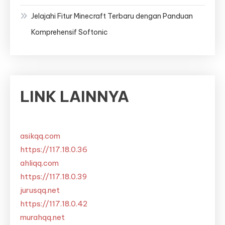
Jelajahi Fitur Minecraft Terbaru dengan Panduan
Komprehensif Softonic
LINK LAINNYA
asikqq.com
https://117.18.0.36
ahliqq.com
https://117.18.0.39
jurusqq.net
https://117.18.0.42
murahqq.net