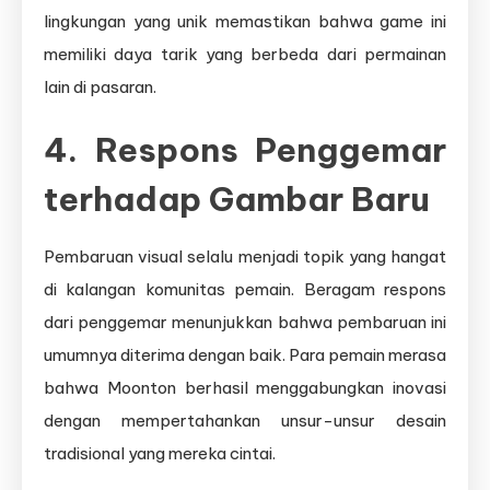
lingkungan yang unik memastikan bahwa game ini
memiliki daya tarik yang berbeda dari permainan
lain di pasaran.
4. Respons Penggemar
terhadap Gambar Baru
Pembaruan visual selalu menjadi topik yang hangat
di kalangan komunitas pemain. Beragam respons
dari penggemar menunjukkan bahwa pembaruan ini
umumnya diterima dengan baik. Para pemain merasa
bahwa Moonton berhasil menggabungkan inovasi
dengan mempertahankan unsur-unsur desain
tradisional yang mereka cintai.