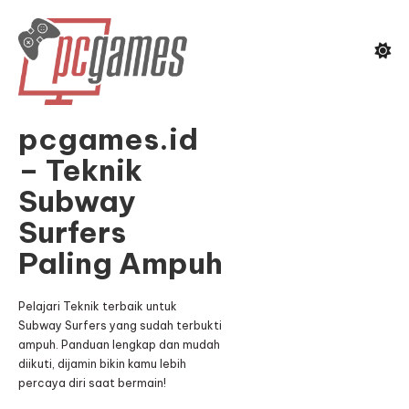
Skip
To
Content
pcgames.id
– Teknik
Subway
Surfers
Paling Ampuh
Pelajari Teknik terbaik untuk
Subway Surfers yang sudah terbukti
ampuh. Panduan lengkap dan mudah
diikuti, dijamin bikin kamu lebih
percaya diri saat bermain!