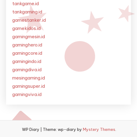
tankgame.id
tankgaming.id
gamestanker.id
gamekidos.id
gamingmesin.id
gaminghero.id
gamingcore.id
gamingindo.id
gamingdiva.id
mesingaming.id
gamingsuper.id
gamingviva.id
WP Diary
|
Theme: wp-diary by
Mystery Themes
.