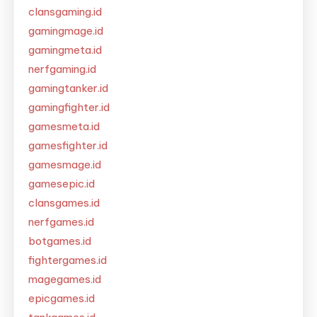
clansgaming.id
gamingmage.id
gamingmeta.id
nerfgaming.id
gamingtanker.id
gamingfighter.id
gamesmeta.id
gamesfighter.id
gamesmage.id
gamesepic.id
clansgames.id
nerfgames.id
botgames.id
fightergames.id
magegames.id
epicgames.id