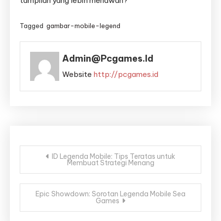
tampilan yang lebih menawan?
Tagged
gambar-mobile-legend
Admin@pcgames.id
Website
http://pcgames.id
Post
ID Legenda Mobile: Tips Teratas untuk
Membuat Strategi Menang
navigation
Epic Showdown: Sorotan Legenda Mobile Sea
Games