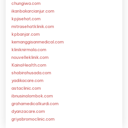
chungiwa.com
ikanbakarcianjur.com
kpjisehat.com
mitrasehatklinik.com
kpbanjar.com
kemanggisanmedical.com
kliniknirmala.com
nouvelleklinik.com
KainaHealth.com
shabirahusada.com
yadikacare.com
astaclinic.com
ibnusinalombok.com
grahamedicalkurdi.com
dyanzacare.com
griyabromoclinic.com