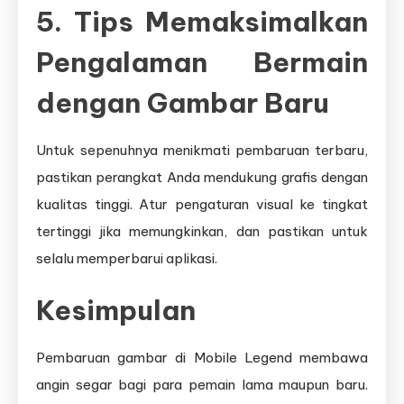
5. Tips Memaksimalkan
Pengalaman Bermain
dengan Gambar Baru
Untuk sepenuhnya menikmati pembaruan terbaru,
pastikan perangkat Anda mendukung grafis dengan
kualitas tinggi. Atur pengaturan visual ke tingkat
tertinggi jika memungkinkan, dan pastikan untuk
selalu memperbarui aplikasi.
Kesimpulan
Pembaruan gambar di Mobile Legend membawa
angin segar bagi para pemain lama maupun baru.