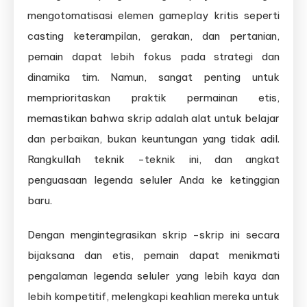
mengotomatisasi elemen gameplay kritis seperti
casting keterampilan, gerakan, dan pertanian,
pemain dapat lebih fokus pada strategi dan
dinamika tim. Namun, sangat penting untuk
memprioritaskan praktik permainan etis,
memastikan bahwa skrip adalah alat untuk belajar
dan perbaikan, bukan keuntungan yang tidak adil.
Rangkullah teknik -teknik ini, dan angkat
penguasaan legenda seluler Anda ke ketinggian
baru.
Dengan mengintegrasikan skrip -skrip ini secara
bijaksana dan etis, pemain dapat menikmati
pengalaman legenda seluler yang lebih kaya dan
lebih kompetitif, melengkapi keahlian mereka untuk