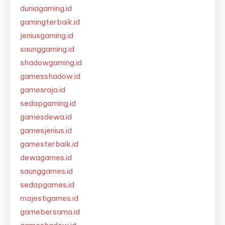
duniagaming.id
gamingterbaik.id
jeniusgaming.id
saunggaming.id
shadowgaming.id
gamesshadow.id
gamesraja.id
sedapgaming.id
gamesdewa.id
gamesjenius.id
gamesterbaik.id
dewagames.id
saunggames.id
sedapgames.id
majestigames.id
gamebersama.id