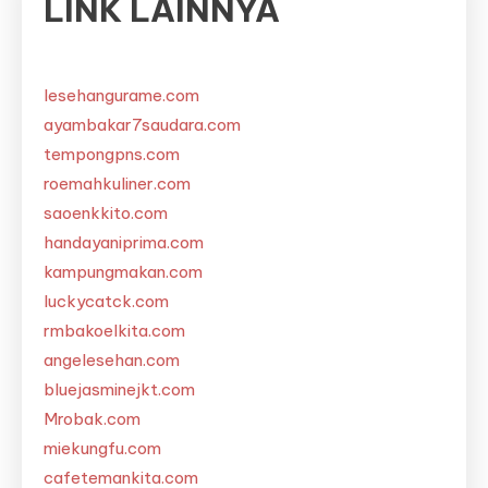
LINK LAINNYA
lesehangurame.com
ayambakar7saudara.com
tempongpns.com
roemahkuliner.com
saoenkkito.com
handayaniprima.com
kampungmakan.com
luckycatck.com
rmbakoelkita.com
angelesehan.com
bluejasminejkt.com
Mrobak.com
miekungfu.com
cafetemankita.com