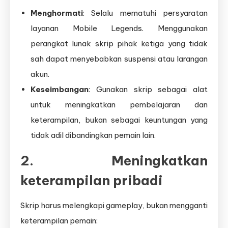
Menghormati
: Selalu mematuhi persyaratan
layanan Mobile Legends. Menggunakan
perangkat lunak skrip pihak ketiga yang tidak
sah dapat menyebabkan suspensi atau larangan
akun.
Keseimbangan
: Gunakan skrip sebagai alat
untuk meningkatkan pembelajaran dan
keterampilan, bukan sebagai keuntungan yang
tidak adil dibandingkan pemain lain.
2. Meningkatkan
keterampilan pribadi
Skrip harus melengkapi gameplay, bukan mengganti
keterampilan pemain: