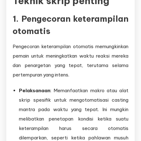
Teknik skrip penting
1. Pengecoran keterampilan
otomatis
Pengecoran keterampilan otomatis memungkinkan
pemain untuk meningkatkan waktu reaksi mereka
dan penargetan yang tepat, terutama selama
pertempuran yang intens.
Pelaksanaan
: Memanfaatkan makro atau alat
skrip spesifik untuk mengotomatisasi casting
mantra pada waktu yang tepat. Ini mungkin
melibatkan penetapan kondisi ketika suatu
keterampilan harus secara otomatis
dilemparkan, seperti ketika pahlawan musuh