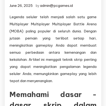
June 26, 2025
admin@pcgames.id
by
Legenda seluler telah menjadi salah satu game
Multiplayer Multiplayer Multiplayer Battle Arena
(MOBA) paling populer di seluruh dunia. Dengan
jutaan pemain yang terlibat setiap hari,
meningkatkan gameplay Anda dapat membuat
semua perbedaan antara kemenangan dan
kekalahan. Artikel ini menggali teknik skrip penting
yang dapat meningkatkan pengalaman legenda
seluler Anda, memungkinkan gameplay yang lebih
tepat dan menyenangkan.
Memahami dasar -
dasar skrip dalam