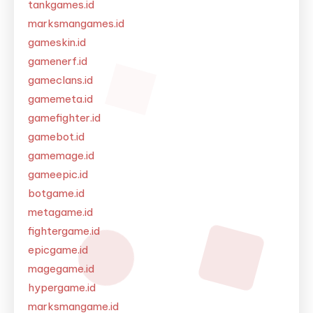
tankgames.id
marksmangames.id
gameskin.id
gamenerf.id
gameclans.id
gamemeta.id
gamefighter.id
gamebot.id
gamemage.id
gameepic.id
botgame.id
metagame.id
fightergame.id
epicgame.id
magegame.id
hypergame.id
marksmangame.id