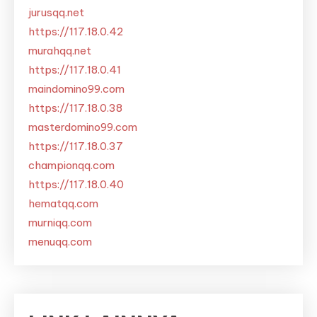
jurusqq.net
https://117.18.0.42
murahqq.net
https://117.18.0.41
maindomino99.com
https://117.18.0.38
masterdomino99.com
https://117.18.0.37
championqq.com
https://117.18.0.40
hematqq.com
murniqq.com
menuqq.com