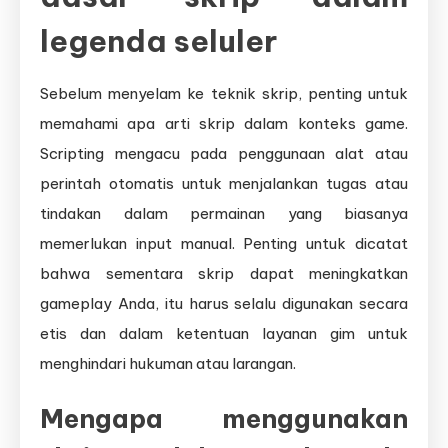
legenda seluler
Sebelum menyelam ke teknik skrip, penting untuk
memahami apa arti skrip dalam konteks game.
Scripting mengacu pada penggunaan alat atau
perintah otomatis untuk menjalankan tugas atau
tindakan dalam permainan yang biasanya
memerlukan input manual. Penting untuk dicatat
bahwa sementara skrip dapat meningkatkan
gameplay Anda, itu harus selalu digunakan secara
etis dan dalam ketentuan layanan gim untuk
menghindari hukuman atau larangan.
Mengapa menggunakan