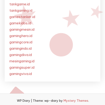
tankgame.id
tankgaming.id
gamestanker.id
gamekidos.id
gamingmesin.id
gaminghero.id
gamingcore.id
gamingindo.id
gamingdiva.id
mesingaming.id
gamingsuper.id
gamingviva.id
WP Diary
|
Theme: wp-diary by
Mystery Themes
.