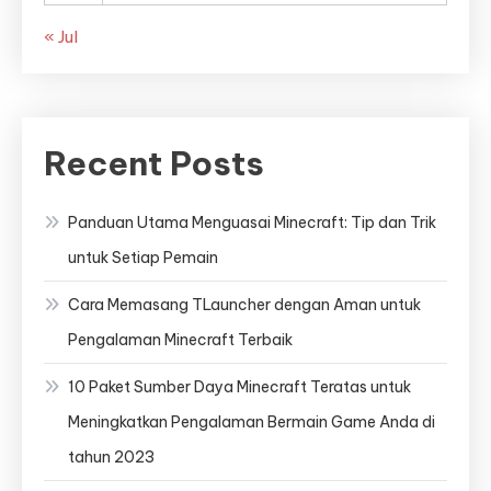
« Jul
Recent Posts
Panduan Utama Menguasai Minecraft: Tip dan Trik
untuk Setiap Pemain
Cara Memasang TLauncher dengan Aman untuk
Pengalaman Minecraft Terbaik
10 Paket Sumber Daya Minecraft Teratas untuk
Meningkatkan Pengalaman Bermain Game Anda di
tahun 2023