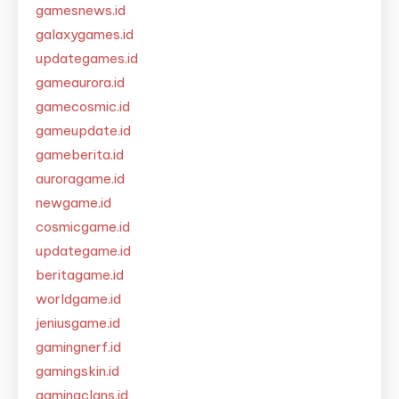
gamesnews.id
galaxygames.id
updategames.id
gameaurora.id
gamecosmic.id
gameupdate.id
gameberita.id
auroragame.id
newgame.id
cosmicgame.id
updategame.id
beritagame.id
worldgame.id
jeniusgame.id
gamingnerf.id
gamingskin.id
gamingclans.id