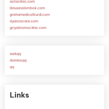
astaclinic.com
ibnusinalombok.com
grahamedicalkurdi.com
dyanzacare.com
griyabromoclinic.com
asikqq
dominoqq
qq
Links