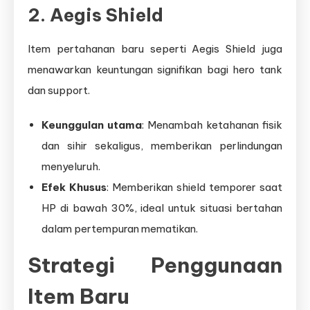
2. Aegis Shield
Item pertahanan baru seperti Aegis Shield juga
menawarkan keuntungan signifikan bagi hero tank
dan support.
Keunggulan utama
: Menambah ketahanan fisik
dan sihir sekaligus, memberikan perlindungan
menyeluruh.
Efek Khusus
: Memberikan shield temporer saat
HP di bawah 30%, ideal untuk situasi bertahan
dalam pertempuran mematikan.
Strategi Penggunaan
Item Baru