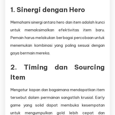
1. Sinergi dengan Hero
Memahami sinergi antara hero dan item adalah kunci
untuk memaksimalkan efektivitas item baru.
Pemain harus melakukan berbagai percobaan untuk
menemukan kombinasi yang paling sesuai dengan
gaya bermain mereka.
2. Timing dan Sourcing
Item
Mengatur kapan dan bagaimana mendapatkan item
tersebut dalam permainan sangatlah krusial. Early
game yang solid dapat membuka kesempatan
untuk mengumpulkan gold lebih cepat dan