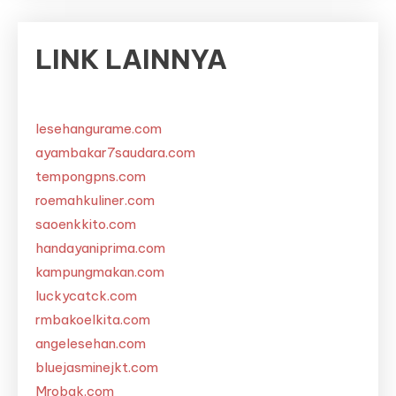
LINK LAINNYA
lesehangurame.com
ayambakar7saudara.com
tempongpns.com
roemahkuliner.com
saoenkkito.com
handayaniprima.com
kampungmakan.com
luckycatck.com
rmbakoelkita.com
angelesehan.com
bluejasminejkt.com
Mrobak.com