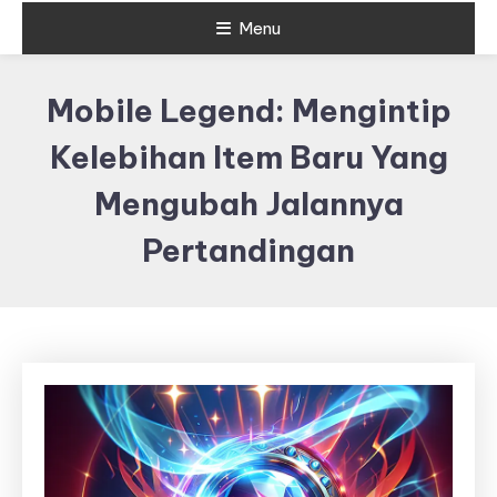
Menu
Mobile Legend: Mengintip
Kelebihan Item Baru Yang
Mengubah Jalannya
Pertandingan