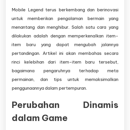
Mobile Legend terus berkembang dan berinovasi
untuk memberikan pengalaman bermain yang
menantang dan menghibur. Salah satu cara yang
dilakukan adalah dengan memperkenalkan item-
item baru yang dapat mengubah jalannya
pertandingan. Artikel ini akan membahas secara
rinci kelebihan dari item-item baru tersebut,
bagaimana pengaruhnya terhadap meta
permainan, dan tips untuk memaksimalkan
penggunaannya dalam pertempuran.
Perubahan Dinamis
dalam Game