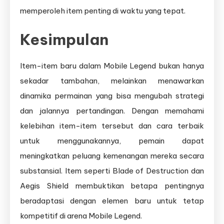
memperoleh item penting di waktu yang tepat.
Kesimpulan
Item-item baru dalam Mobile Legend bukan hanya
sekadar tambahan, melainkan menawarkan
dinamika permainan yang bisa mengubah strategi
dan jalannya pertandingan. Dengan memahami
kelebihan item-item tersebut dan cara terbaik
untuk menggunakannya, pemain dapat
meningkatkan peluang kemenangan mereka secara
substansial. Item seperti Blade of Destruction dan
Aegis Shield membuktikan betapa pentingnya
beradaptasi dengan elemen baru untuk tetap
kompetitif di arena Mobile Legend.