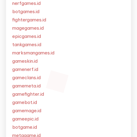
nerfgames.id
botgames.id
fightergames.id
magegames.id
epicgames.id
tankgames.id
marksmangames.id
gameskin.id
gamenerf.id
gameclans.id
gamemeta.id
gamefighter.id
gamebot.id
gamemage.id
gameepic.id
botgame.id
metagame.id