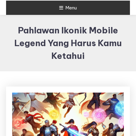
Menu
Pahlawan Ikonik Mobile
Legend Yang Harus Kamu
Ketahui