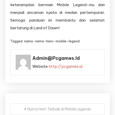
keterampilan bermain Mobile Legend-mu dan
menjadi ancaman nyata di medan pertempuran.
Semoga panduan ini membantu dan selamat
bertarung di Land of Dawn!
Tagged
nama-nama-hero-mobile-legend
Admin@pcgames.id
Website
http://pcgames.id
Post
Nama Item Terbaik di Mobile Legends