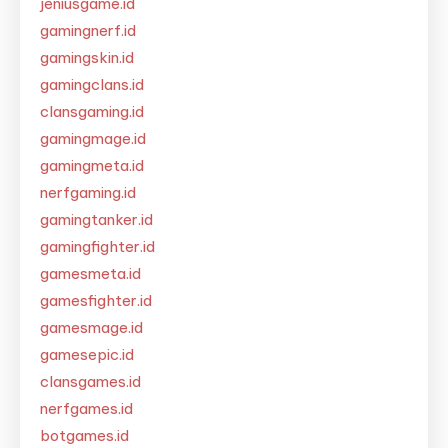
jeniusgame.id
gamingnerf.id
gamingskin.id
gamingclans.id
clansgaming.id
gamingmage.id
gamingmeta.id
nerfgaming.id
gamingtanker.id
gamingfighter.id
gamesmeta.id
gamesfighter.id
gamesmage.id
gamesepic.id
clansgames.id
nerfgames.id
botgames.id