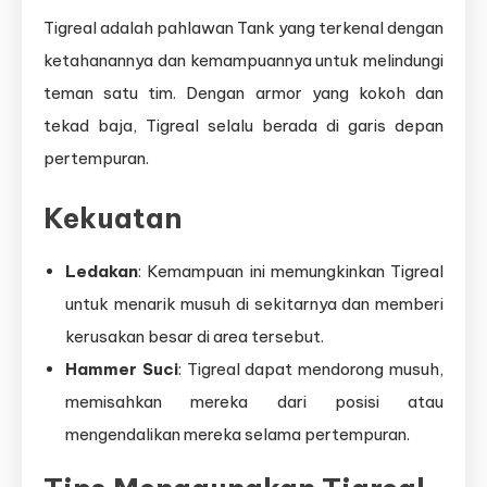
Tigreal adalah pahlawan Tank yang terkenal dengan
ketahanannya dan kemampuannya untuk melindungi
teman satu tim. Dengan armor yang kokoh dan
tekad baja, Tigreal selalu berada di garis depan
pertempuran.
Kekuatan
Ledakan
: Kemampuan ini memungkinkan Tigreal
untuk menarik musuh di sekitarnya dan memberi
kerusakan besar di area tersebut.
Hammer Suci
: Tigreal dapat mendorong musuh,
memisahkan mereka dari posisi atau
mengendalikan mereka selama pertempuran.