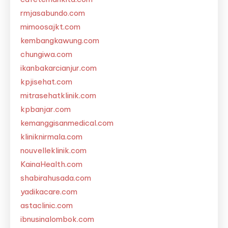
rmjasabundo.com
mimoosajkt.com
kembangkawung.com
chungiwa.com
ikanbakarcianjur.com
kpjisehat.com
mitrasehatklinik.com
kpbanjar.com
kemanggisanmedical.com
kliniknirmala.com
nouvelleklinik.com
KainaHealth.com
shabirahusada.com
yadikacare.com
astaclinic.com
ibnusinalombok.com