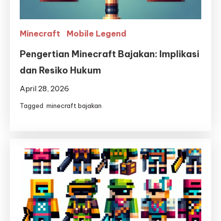
Minecraft
Mobile Legend
Pengertian Minecraft Bajakan: Implikasi
dan Resiko Hukum
April 28, 2026
Tagged
minecraft bajakan