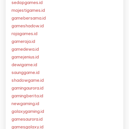
sedapgames.id
majestigames.id
gamebersama.id
gameshadow.id
rajagames.id
gameraja.id
gamedewa.id
gamejenius.id
dewigame.id
saunggame.id
shadowgame.id
gamingaurora.id
gamingberita.id
newgaming.id
galaxygaming.id
gamesaurora.id
gamesgalaxy.id