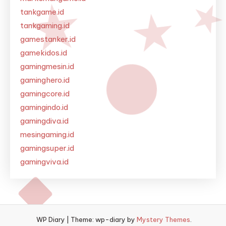
tankgame.id
tankgaming.id
gamestanker.id
gamekidos.id
gamingmesin.id
gaminghero.id
gamingcore.id
gamingindo.id
gamingdiva.id
mesingaming.id
gamingsuper.id
gamingviva.id
WP Diary
|
Theme: wp-diary by
Mystery Themes
.