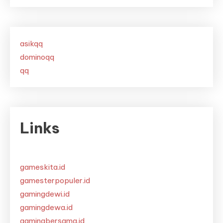
asikqq
dominoqq
qq
Links
gameskita.id
gamesterpopuler.id
gamingdewi.id
gamingdewa.id
gamingbersama.id