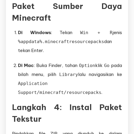
Paket Sumber Daya
Minecraft
Di Windows
: Tekan
jenis
Win + R
dan
%appdata%.minecraftresourcepacks
tekan Enter.
Di Mac
: Buka Finder, tahan
klik
pada
Option
Go
bilah menu, pilih
lalu navigasikan ke
Library
Application
.
Support/minecraft/resourcepacks
Langkah 4: Instal Paket
Tekstur
Pindahkan file ZIP yang diunduh ke dalam