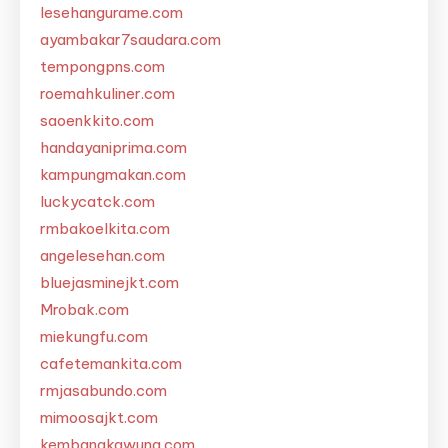
lesehangurame.com
ayambakar7saudara.com
tempongpns.com
roemahkuliner.com
saoenkkito.com
handayaniprima.com
kampungmakan.com
luckycatck.com
rmbakoelkita.com
angelesehan.com
bluejasminejkt.com
Mrobak.com
miekungfu.com
cafetemankita.com
rmjasabundo.com
mimoosajkt.com
kembangkawung.com