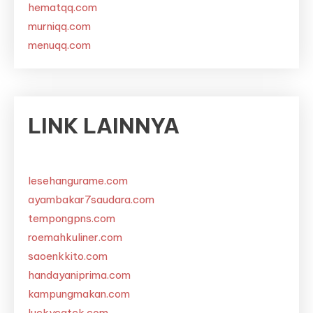
hematqq.com
murniqq.com
menuqq.com
LINK LAINNYA
lesehangurame.com
ayambakar7saudara.com
tempongpns.com
roemahkuliner.com
saoenkkito.com
handayaniprima.com
kampungmakan.com
luckycatck.com