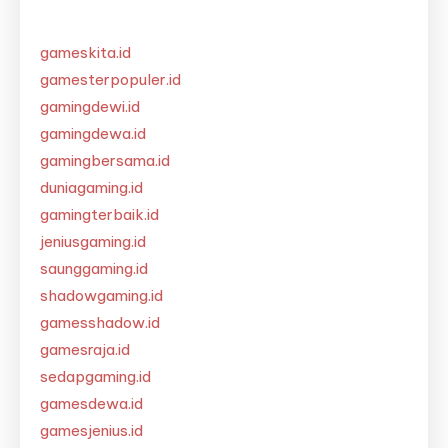
gameskita.id
gamesterpopuler.id
gamingdewi.id
gamingdewa.id
gamingbersama.id
duniagaming.id
gamingterbaik.id
jeniusgaming.id
saunggaming.id
shadowgaming.id
gamesshadow.id
gamesraja.id
sedapgaming.id
gamesdewa.id
gamesjenius.id