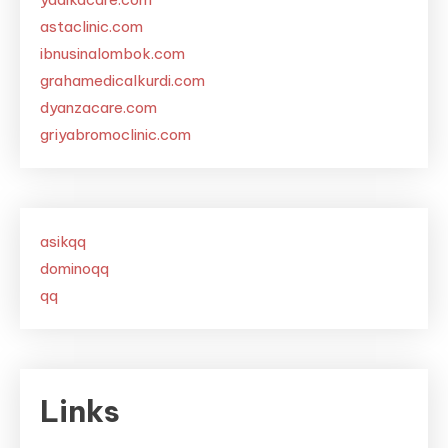
astaclinic.com
ibnusinalombok.com
grahamedicalkurdi.com
dyanzacare.com
griyabromoclinic.com
asikqq
dominoqq
qq
Links