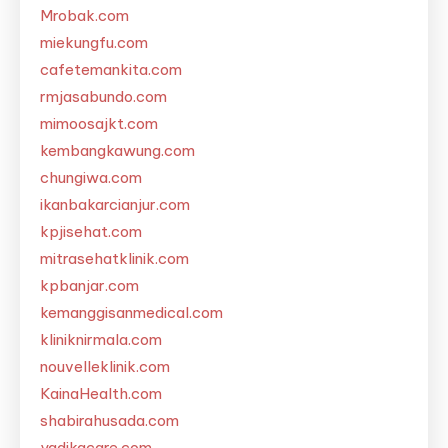
Mrobak.com
miekungfu.com
cafetemankita.com
rmjasabundo.com
mimoosajkt.com
kembangkawung.com
chungiwa.com
ikanbakarcianjur.com
kpjisehat.com
mitrasehatklinik.com
kpbanjar.com
kemanggisanmedical.com
kliniknirmala.com
nouvelleklinik.com
KainaHealth.com
shabirahusada.com
yadikacare.com