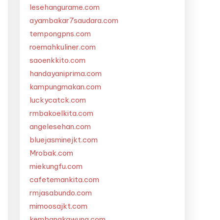
lesehangurame.com
ayambakar7saudara.com
tempongpns.com
roemahkuliner.com
saoenkkito.com
handayaniprima.com
kampungmakan.com
luckycatck.com
rmbakoelkita.com
angelesehan.com
bluejasminejkt.com
Mrobak.com
miekungfu.com
cafetemankita.com
rmjasabundo.com
mimoosajkt.com
kembangkawung.com