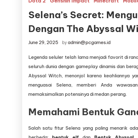
Dota 2
Genshin Impact
Minecraft
Mobil
Selena’s Secret: Mengu
Dengan The Abyssal W
June 29, 2025
admin@pcgames.id
by
Legenda seluler telah lama menjadi favorit di ra
seluruh dunia dengan gameplay dinamis dan berag
Abyssal Witch, menonjol karena keahliannya yan
menguasai Selena, memberi Anda wawasan 
memaksimalkan potensinya di medan perang.
Memahami Bentuk Gan
Salah satu fitur Selena yang paling menarik a
berbeda:
bentuk elf
dan
Bentuk Abyssal
.