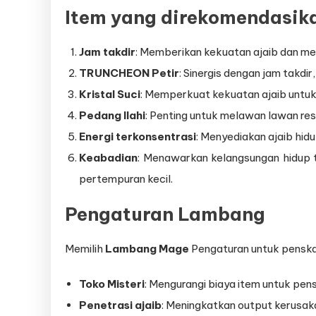
Item yang direkomendasik
Jam takdir
: Memberikan kekuatan ajaib dan m
TRUNCHEON Petir
: Sinergis dengan jam takd
Kristal Suci
: Memperkuat kekuatan ajaib untuk
Pedang Ilahi
: Penting untuk melawan lawan resis
Energi terkonsentrasi
: Menyediakan ajaib hid
Keabadian
: Menawarkan kelangsungan hidup
pertempuran kecil.
Pengaturan Lambang
Memilih
Lambang Mage
Pengaturan untuk penskal
Toko Misteri
: Mengurangi biaya item untuk pen
Penetrasi ajaib
: Meningkatkan output kerusa