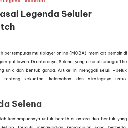
e Legend
Valorant
asai Legenda Seluler
itch
nah pertempuran multiplayer online (MOBA), memikat pemain di
am pahlawan. Di antaranya, Selena, yang dikenal sebagai The
g unik dan bentuk ganda. Artikel ini menggali seluk -beluk
tentang kekuatan, kelemahan, dan strateginya untuk
da Selena
dalah kemampuannya untuk beralih di antara dua bentuk yang
 Setiap formulir menawarkan kemampuan yang berbeda,