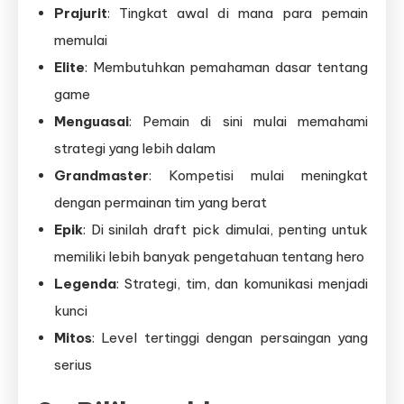
Prajurit
: Tingkat awal di mana para pemain
memulai
Elite
: Membutuhkan pemahaman dasar tentang
game
Menguasai
: Pemain di sini mulai memahami
strategi yang lebih dalam
Grandmaster
: Kompetisi mulai meningkat
dengan permainan tim yang berat
Epik
: Di sinilah draft pick dimulai, penting untuk
memiliki lebih banyak pengetahuan tentang hero
Legenda
: Strategi, tim, dan komunikasi menjadi
kunci
Mitos
: Level tertinggi dengan persaingan yang
serius