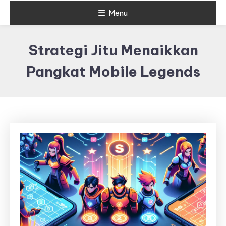
Menu
Strategi Jitu Menaikkan
Pangkat Mobile Legends