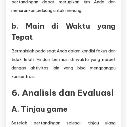
pertandingan dapat merugikan tim Anda dan
menurunkan peluang untuk menang.
b. Main di Waktu yang
Tepat
Bermainlah pada saat Anda dalam kondisi fokus dan
tidak lelah. Hindari bermain di waktu yang mepet
dengan aktivitas lain yang bisa mengganggu
konsentrasi.
6. Analisis dan Evaluasi
A. Tinjau game
Setelah pertandingan selesai, tinjau ulang