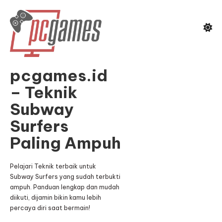
Skip
To
Content
pcgames.id
– Teknik
Subway
Surfers
Paling Ampuh
Pelajari Teknik terbaik untuk
Subway Surfers yang sudah terbukti
ampuh. Panduan lengkap dan mudah
diikuti, dijamin bikin kamu lebih
percaya diri saat bermain!