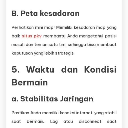
B. Peta kesadaran
Perhatikan mini map! Memiliki kesadaran map yang
baik
situs pkv
membantu Anda mengetahui posisi
musuh dan teman satu tim, sehingga bisa membuat
keputusan yang lebih strategis.
5. Waktu dan Kondisi
Bermain
a. Stabilitas Jaringan
Pastikan Anda memiliki koneksi internet yang stabil
saat bermain. Lag atau disconnect saat