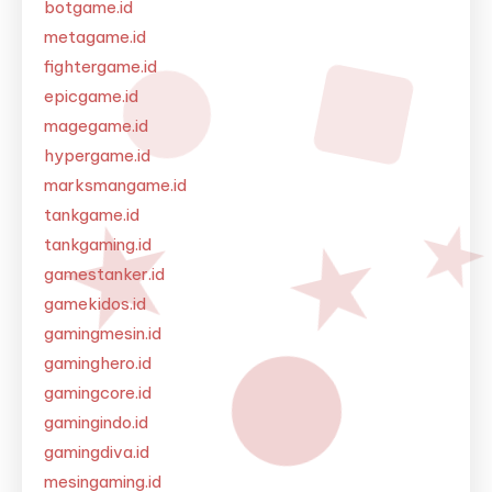
botgame.id
metagame.id
fightergame.id
epicgame.id
magegame.id
hypergame.id
marksmangame.id
tankgame.id
tankgaming.id
gamestanker.id
gamekidos.id
gamingmesin.id
gaminghero.id
gamingcore.id
gamingindo.id
gamingdiva.id
mesingaming.id