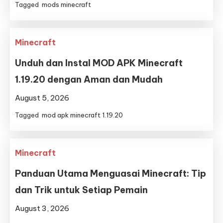
Tagged
mods minecraft
Minecraft
Unduh dan Instal MOD APK Minecraft
1.19.20 dengan Aman dan Mudah
August 5, 2026
Tagged
mod apk minecraft 1.19.20
Minecraft
Panduan Utama Menguasai Minecraft: Tip
dan Trik untuk Setiap Pemain
August 3, 2026