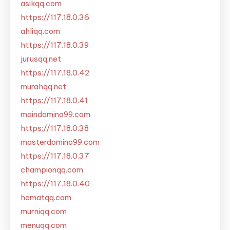
asikqq.com
https://117.18.0.36
ahliqq.com
https://117.18.0.39
jurusqq.net
https://117.18.0.42
murahqq.net
https://117.18.0.41
maindomino99.com
https://117.18.0.38
masterdomino99.com
https://117.18.0.37
championqq.com
https://117.18.0.40
hematqq.com
murniqq.com
menuqq.com