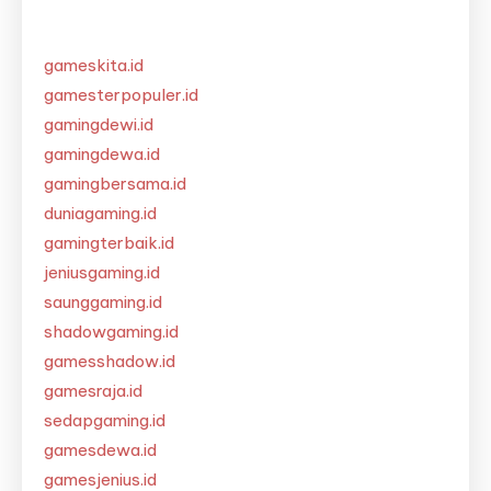
gameskita.id
gamesterpopuler.id
gamingdewi.id
gamingdewa.id
gamingbersama.id
duniagaming.id
gamingterbaik.id
jeniusgaming.id
saunggaming.id
shadowgaming.id
gamesshadow.id
gamesraja.id
sedapgaming.id
gamesdewa.id
gamesjenius.id