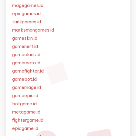
magegames.id
epicgames.id
tankgames.id
marksmangames.id
gameskin.id
gamenerf.id
gameclans.id
gamemeta.id
gamefighter.id
gamebot.id
gamemage.id
gameepic.id
botgame.id
metagame.id
fightergame.id
epicgame.id