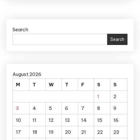
Search
Search
August 2026
M
T
W
T
F
S
S
1
2
3
4
5
6
7
8
9
10
11
12
13
14
15
16
17
18
19
20
21
22
23