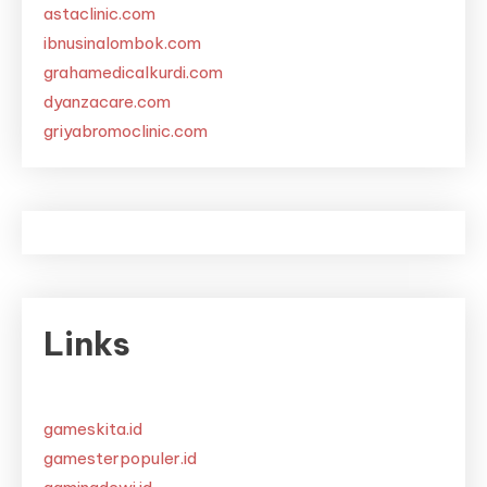
astaclinic.com
ibnusinalombok.com
grahamedicalkurdi.com
dyanzacare.com
griyabromoclinic.com
Links
gameskita.id
gamesterpopuler.id