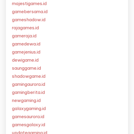
majestigames.id
gamebersama.id
gameshadow.id
rajagames.id
gameraja.id
gamedewa.id
gamejenius.id
dewigame.id
saunggame.id
shadowgame.id
gamingaurora.id
gamingberita.id
newgaming.id
galaxygaming.id
gamesaurora.id
gamesgalaxy.id
updategaming.id