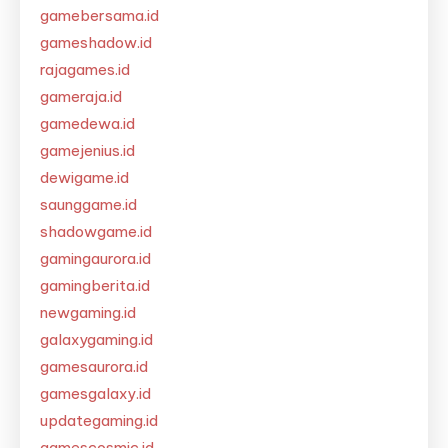
gamebersama.id
gameshadow.id
rajagames.id
gameraja.id
gamedewa.id
gamejenius.id
dewigame.id
saunggame.id
shadowgame.id
gamingaurora.id
gamingberita.id
newgaming.id
galaxygaming.id
gamesaurora.id
gamesgalaxy.id
updategaming.id
gamescosmic.id