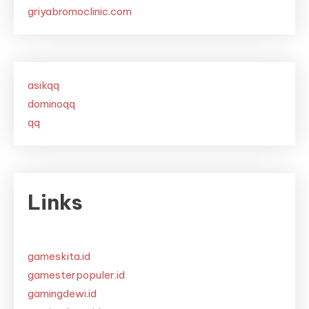
griyabromoclinic.com
asikqq
dominoqq
qq
Links
gameskita.id
gamesterpopuler.id
gamingdewi.id