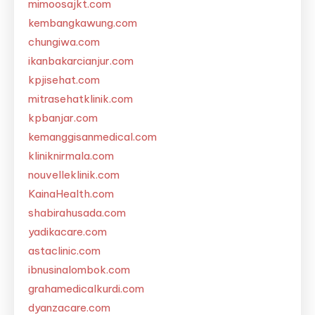
mimoosajkt.com
kembangkawung.com
chungiwa.com
ikanbakarcianjur.com
kpjisehat.com
mitrasehatklinik.com
kpbanjar.com
kemanggisanmedical.com
kliniknirmala.com
nouvelleklinik.com
KainaHealth.com
shabirahusada.com
yadikacare.com
astaclinic.com
ibnusinalombok.com
grahamedicalkurdi.com
dyanzacare.com