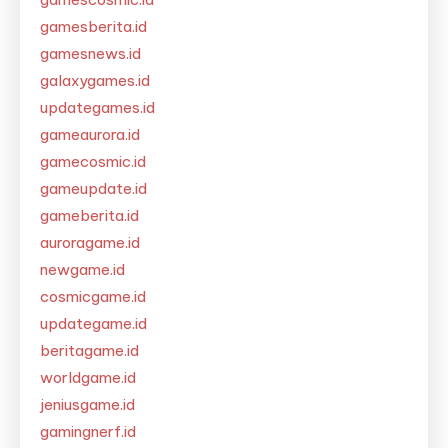
gamesberita.id
gamesnews.id
galaxygames.id
updategames.id
gameaurora.id
gamecosmic.id
gameupdate.id
gameberita.id
auroragame.id
newgame.id
cosmicgame.id
updategame.id
beritagame.id
worldgame.id
jeniusgame.id
gamingnerf.id