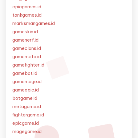
epicgames.id
tankgames.id
marksmangames.id
gameskin.id
gamenerf.id
gameclans.id
gamemeta.id
gamefighter.id
gamebot.id
gamemage.id
gameepic.id
botgame.id
metagame.id
fightergame.id
epicgame.id
magegame.id