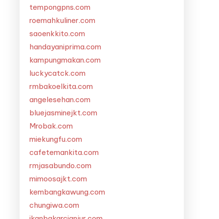
tempongpns.com
roemahkuliner.com
saoenkkito.com
handayaniprima.com
kampungmakan.com
luckycatck.com
rmbakoelkita.com
angelesehan.com
bluejasminejkt.com
Mrobak.com
miekungfu.com
cafetemankita.com
rmjasabundo.com
mimoosajkt.com
kembangkawung.com
chungiwa.com
ikanbakarcianjur.com