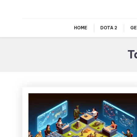
HOME
DOTA 2
GE
T