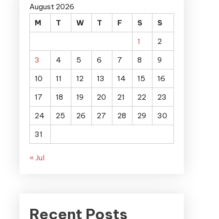
August 2026
M
T
W
T
F
S
S
1
2
3
4
5
6
7
8
9
10
11
12
13
14
15
16
17
18
19
20
21
22
23
24
25
26
27
28
29
30
31
« Jul
Recent Posts