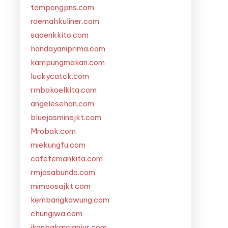
tempongpns.com
roemahkuliner.com
saoenkkito.com
handayaniprima.com
kampungmakan.com
luckycatck.com
rmbakoelkita.com
angelesehan.com
bluejasminejkt.com
Mrobak.com
miekungfu.com
cafetemankita.com
rmjasabundo.com
mimoosajkt.com
kembangkawung.com
chungiwa.com
ikanbakarcianjur.com