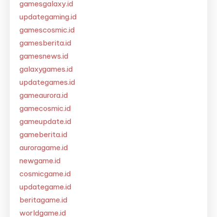
gamesgalaxy.id
updategaming.id
gamescosmic.id
gamesberita.id
gamesnews.id
galaxygames.id
updategames.id
gameaurora.id
gamecosmic.id
gameupdate.id
gameberita.id
auroragame.id
newgame.id
cosmicgame.id
updategame.id
beritagame.id
worldgame.id