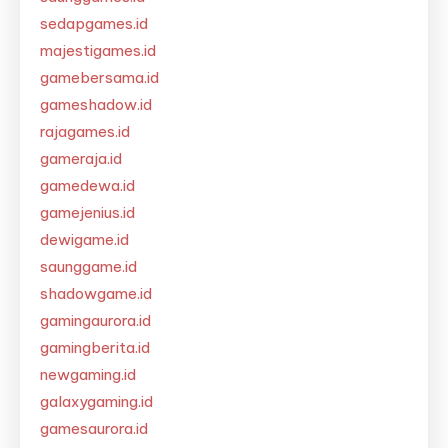
sedapgames.id
majestigames.id
gamebersama.id
gameshadow.id
rajagames.id
gameraja.id
gamedewa.id
gamejenius.id
dewigame.id
saunggame.id
shadowgame.id
gamingaurora.id
gamingberita.id
newgaming.id
galaxygaming.id
gamesaurora.id