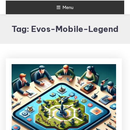
Menu
Tag:
Evos-Mobile-Legend