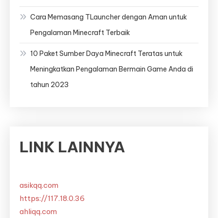
Cara Memasang TLauncher dengan Aman untuk
Pengalaman Minecraft Terbaik
10 Paket Sumber Daya Minecraft Teratas untuk
Meningkatkan Pengalaman Bermain Game Anda di
tahun 2023
LINK LAINNYA
asikqq.com
https://117.18.0.36
ahliqq.com