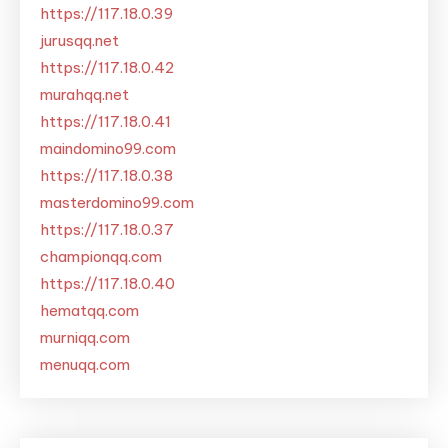
https://117.18.0.39
jurusqq.net
https://117.18.0.42
murahqq.net
https://117.18.0.41
maindomino99.com
https://117.18.0.38
masterdomino99.com
https://117.18.0.37
championqq.com
https://117.18.0.40
hematqq.com
murniqq.com
menuqq.com