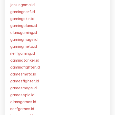
jeniusgame.id
gamingnerf.id
gamingskin.id
gamingclans.id
clansgaming.id
gamingmage.id
gamingmeta.id
nerfgaming.id
gamingtanker.id
gamingfighter.id
gamesmeta.id
gamesfighter.id
gamesmage.id
gamesepic.id
clansgames.id
nerfgames.id