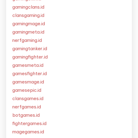
gamingclans.id
clansgaming.id
gamingmage.id
gamingmeta.id
nerfgaming.id
gamingtanker.id
gamingfighter.id
gamesmeta.id
gamesfighter.id
gamesmage.id
gamesepic.id
clansgames.id
nerfgames.id
botgames.id
fightergames.id
magegames.id