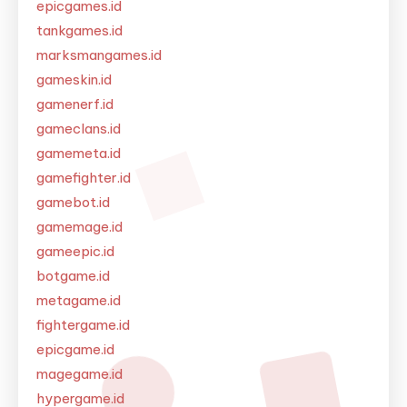
epicgames.id
tankgames.id
marksmangames.id
gameskin.id
gamenerf.id
gameclans.id
gamemeta.id
gamefighter.id
gamebot.id
gamemage.id
gameepic.id
botgame.id
metagame.id
fightergame.id
epicgame.id
magegame.id
hypergame.id