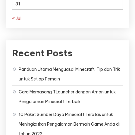
31
« Jul
Recent Posts
Panduan Utama Menguasai Minecraft: Tip dan Trik
untuk Setiap Pemain
Cara Memasang TLauncher dengan Aman untuk
Pengalaman Minecraft Terbaik
10 Paket Sumber Daya Minecraft Teratas untuk
Meningkatkan Pengalaman Bermain Game Anda di
tahun 2023