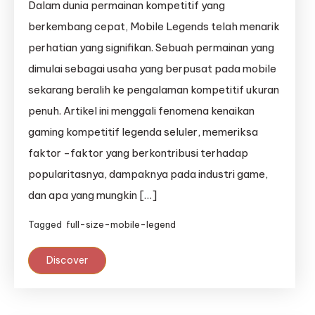
Dalam dunia permainan kompetitif yang
berkembang cepat, Mobile Legends telah menarik
perhatian yang signifikan. Sebuah permainan yang
dimulai sebagai usaha yang berpusat pada mobile
sekarang beralih ke pengalaman kompetitif ukuran
penuh. Artikel ini menggali fenomena kenaikan
gaming kompetitif legenda seluler, memeriksa
faktor -faktor yang berkontribusi terhadap
popularitasnya, dampaknya pada industri game,
dan apa yang mungkin […]
Tagged
full-size-mobile-legend
Discover