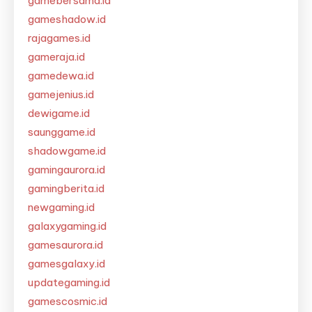
gamebersama.id
gameshadow.id
rajagames.id
gameraja.id
gamedewa.id
gamejenius.id
dewigame.id
saunggame.id
shadowgame.id
gamingaurora.id
gamingberita.id
newgaming.id
galaxygaming.id
gamesaurora.id
gamesgalaxy.id
updategaming.id
gamescosmic.id