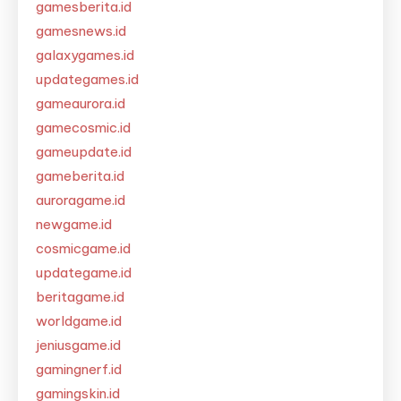
gamesberita.id
gamesnews.id
galaxygames.id
updategames.id
gameaurora.id
gamecosmic.id
gameupdate.id
gameberita.id
auroragame.id
newgame.id
cosmicgame.id
updategame.id
beritagame.id
worldgame.id
jeniusgame.id
gamingnerf.id
gamingskin.id