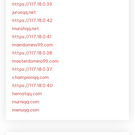
https://117.18.0.39
jurusqq.net
https://117.18.0.42
murahqq.net
https://117.18.0.41
maindomino99.com
https://117.18.0.38
masterdomino99.com
https://117.18.0.37
championqq.com
https://117.18.0.40
hematqq.com
murniqq.com
menuqq.com