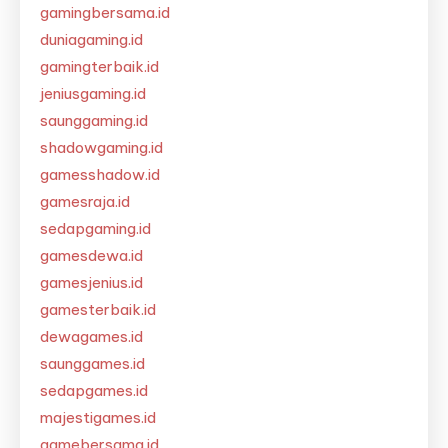
gamingbersama.id
duniagaming.id
gamingterbaik.id
jeniusgaming.id
saunggaming.id
shadowgaming.id
gamesshadow.id
gamesraja.id
sedapgaming.id
gamesdewa.id
gamesjenius.id
gamesterbaik.id
dewagames.id
saunggames.id
sedapgames.id
majestigames.id
gamebersama.id