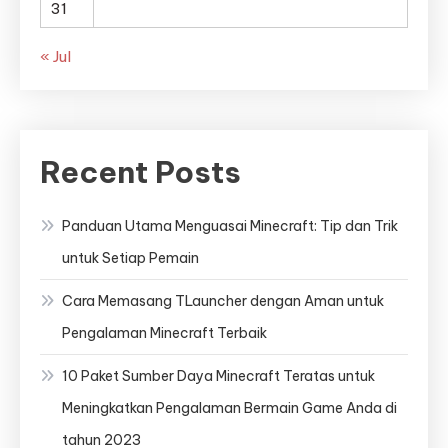
31
« Jul
Recent Posts
Panduan Utama Menguasai Minecraft: Tip dan Trik
untuk Setiap Pemain
Cara Memasang TLauncher dengan Aman untuk
Pengalaman Minecraft Terbaik
10 Paket Sumber Daya Minecraft Teratas untuk
Meningkatkan Pengalaman Bermain Game Anda di
tahun 2023