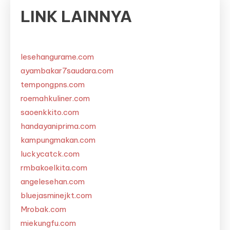
LINK LAINNYA
lesehangurame.com
ayambakar7saudara.com
tempongpns.com
roemahkuliner.com
saoenkkito.com
handayaniprima.com
kampungmakan.com
luckycatck.com
rmbakoelkita.com
angelesehan.com
bluejasminejkt.com
Mrobak.com
miekungfu.com