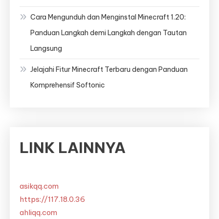
Cara Mengunduh dan Menginstal Minecraft 1.20:
Panduan Langkah demi Langkah dengan Tautan
Langsung
Jelajahi Fitur Minecraft Terbaru dengan Panduan
Komprehensif Softonic
LINK LAINNYA
asikqq.com
https://117.18.0.36
ahliqq.com