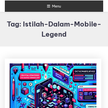
Menu
Tag:
Istilah-Dalam-Mobile-
Legend