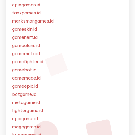
epicgames.id
tankgames.id
marksmangames.id
gameskin.id
gamenerf.id
gameclans.id
gamemeta.id
gamefighter.id
gamebot.id
gamemage.id
gameepic.id
botgame.id
metagame.id
fightergame.id
epicgame.id
magegame.id
hypergame.id