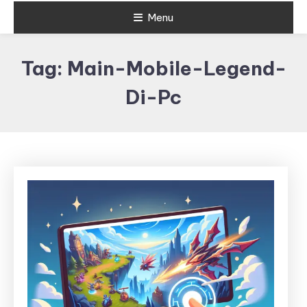
Menu
Tag:
Main-Mobile-Legend-
Di-Pc