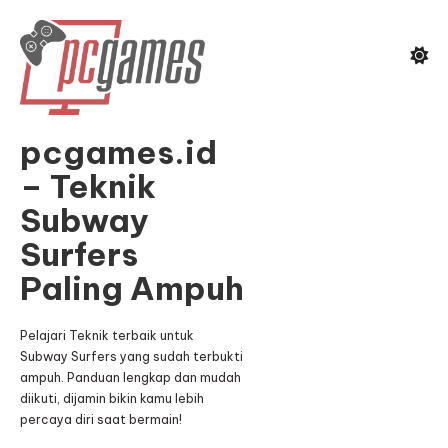
Skip
To
Content
pcgames.id
– Teknik
Subway
Surfers
Paling Ampuh
Pelajari Teknik terbaik untuk
Subway Surfers yang sudah terbukti
ampuh. Panduan lengkap dan mudah
diikuti, dijamin bikin kamu lebih
percaya diri saat bermain!