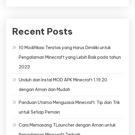
Recent Posts
10 Modifikasi Teratas yang Harus Dimiliki untuk
Pengalaman Minecraft yang Lebih Baik pada tahun
2023
Unduh dan Instal MOD APK Minecraft 1.19.20
dengan Aman dan Mudah
Panduan Utama Menguasai Minecraft: Tip dan Trik
untuk Setiap Pemain
Cara Memasang TLauncher dengan Aman untuk
Pengalaman Minecraft Terbaik