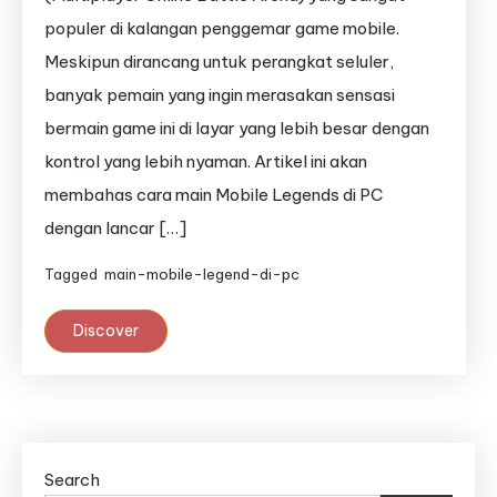
populer di kalangan penggemar game mobile.
Meskipun dirancang untuk perangkat seluler,
banyak pemain yang ingin merasakan sensasi
bermain game ini di layar yang lebih besar dengan
kontrol yang lebih nyaman. Artikel ini akan
membahas cara main Mobile Legends di PC
dengan lancar […]
Tagged
main-mobile-legend-di-pc
Discover
Search