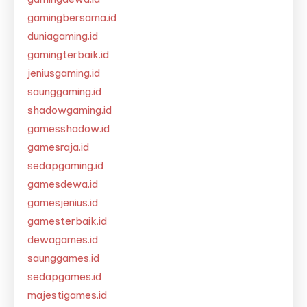
gamingbersama.id
duniagaming.id
gamingterbaik.id
jeniusgaming.id
saunggaming.id
shadowgaming.id
gamesshadow.id
gamesraja.id
sedapgaming.id
gamesdewa.id
gamesjenius.id
gamesterbaik.id
dewagames.id
saunggames.id
sedapgames.id
majestigames.id