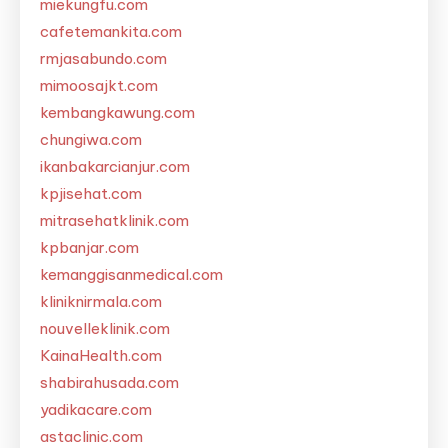
miekungfu.com
cafetemankita.com
rmjasabundo.com
mimoosajkt.com
kembangkawung.com
chungiwa.com
ikanbakarcianjur.com
kpjisehat.com
mitrasehatklinik.com
kpbanjar.com
kemanggisanmedical.com
kliniknirmala.com
nouvelleklinik.com
KainaHealth.com
shabirahusada.com
yadikacare.com
astaclinic.com