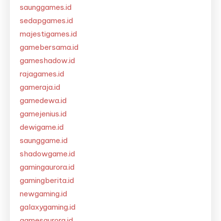
saunggames.id
sedapgames.id
majestigames.id
gamebersama.id
gameshadow.id
rajagames.id
gameraja.id
gamedewa.id
gamejenius.id
dewigame.id
saunggame.id
shadowgame.id
gamingaurora.id
gamingberita.id
newgaming.id
galaxygaming.id
gamesaurora.id