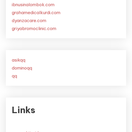
ibnusinalombok.com
grahamedicalkurdi.com
dyanzacare.com
griyabromoclinic.com
asikqq
dominoqq
qq
Links