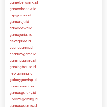
gamebersama.id
gameshadow.id
rajagames.id
gameraja.id
gamedewa.id
gamejenius.id
dewigame.id
saunggame.id
shadowgame.id
gamingaurora.id
gamingberita.id
newgaming.id
galaxygaming.id
gamesaurora.id
gamesgalaxy.id
updategaming.id
gamescosmic.id