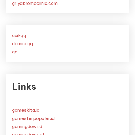
griyabromoclinic.com
asikqq
dominoqq
qq
Links
gameskita.id
gamesterpopuler.id
gamingdewi.id
gamingdewa.id