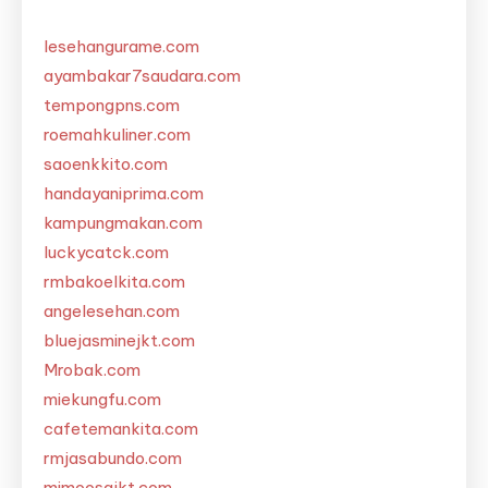
lesehangurame.com
ayambakar7saudara.com
tempongpns.com
roemahkuliner.com
saoenkkito.com
handayaniprima.com
kampungmakan.com
luckycatck.com
rmbakoelkita.com
angelesehan.com
bluejasminejkt.com
Mrobak.com
miekungfu.com
cafetemankita.com
rmjasabundo.com
mimoosajkt.com