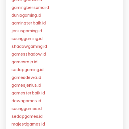
gamingbersama.id
duniagaming.id
gamingterbaik.id
jeniusgaming.id
saunggaming.id
shadowgaming.id
gamesshadow.id
gamesraja.id
sedapgaming.id
gamesdewa.id
gamesjenius.id
gamesterbaik.id
dewagames.id
saunggames.id
sedapgames.id
majestigames.id