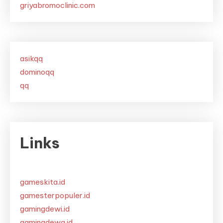
griyabromoclinic.com
asikqq
dominoqq
qq
Links
gameskita.id
gamesterpopuler.id
gamingdewi.id
gamingdewa.id