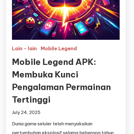
Lain - lain
Mobile Legend
Mobile Legend APK:
Membuka Kunci
Pengalaman Permainan
Tertinggi
July 24, 2025
Dunia game seluler telah menyaksikan
pertumbuhan eksplosif selama beberapa tahun