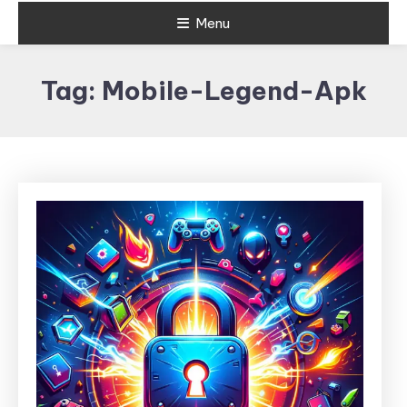
Menu
Tag:
Mobile-Legend-Apk