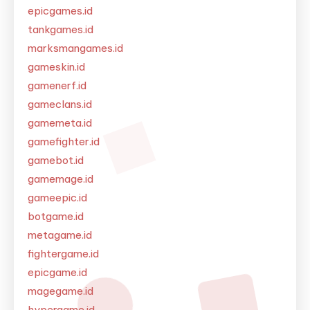
epicgames.id
tankgames.id
marksmangames.id
gameskin.id
gamenerf.id
gameclans.id
gamemeta.id
gamefighter.id
gamebot.id
gamemage.id
gameepic.id
botgame.id
metagame.id
fightergame.id
epicgame.id
magegame.id
hypergame.id