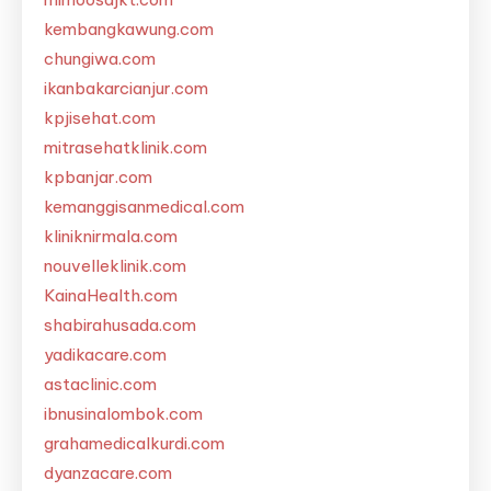
kembangkawung.com
chungiwa.com
ikanbakarcianjur.com
kpjisehat.com
mitrasehatklinik.com
kpbanjar.com
kemanggisanmedical.com
kliniknirmala.com
nouvelleklinik.com
KainaHealth.com
shabirahusada.com
yadikacare.com
astaclinic.com
ibnusinalombok.com
grahamedicalkurdi.com
dyanzacare.com