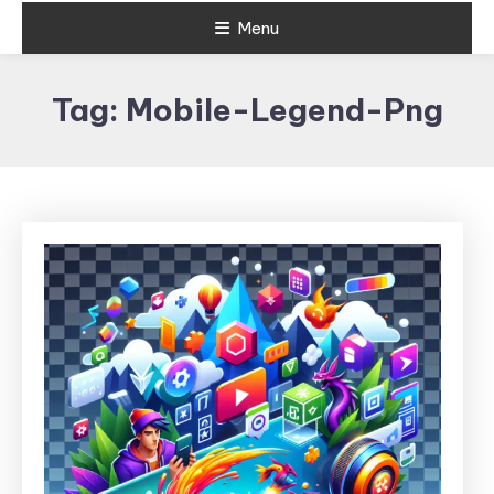
Menu
Tag:
Mobile-Legend-Png