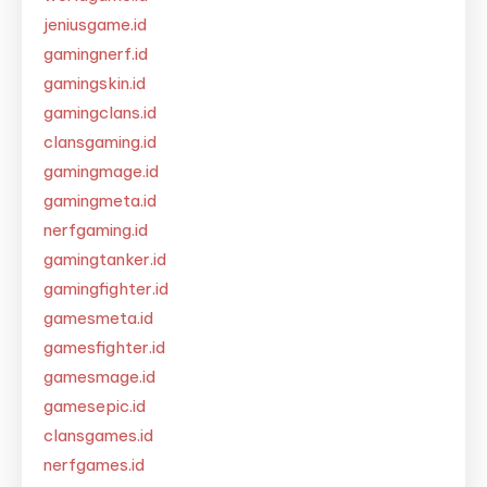
jeniusgame.id
gamingnerf.id
gamingskin.id
gamingclans.id
clansgaming.id
gamingmage.id
gamingmeta.id
nerfgaming.id
gamingtanker.id
gamingfighter.id
gamesmeta.id
gamesfighter.id
gamesmage.id
gamesepic.id
clansgames.id
nerfgames.id