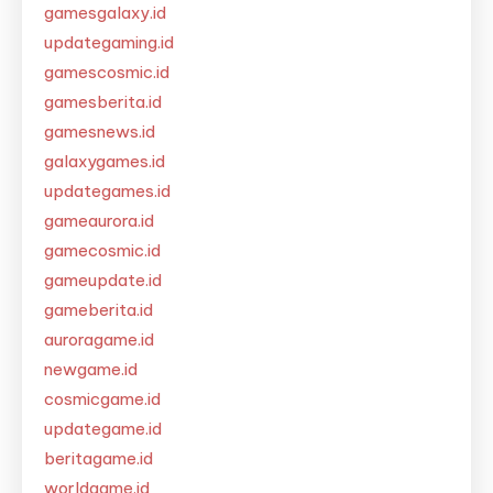
gamesgalaxy.id
updategaming.id
gamescosmic.id
gamesberita.id
gamesnews.id
galaxygames.id
updategames.id
gameaurora.id
gamecosmic.id
gameupdate.id
gameberita.id
auroragame.id
newgame.id
cosmicgame.id
updategame.id
beritagame.id
worldgame.id