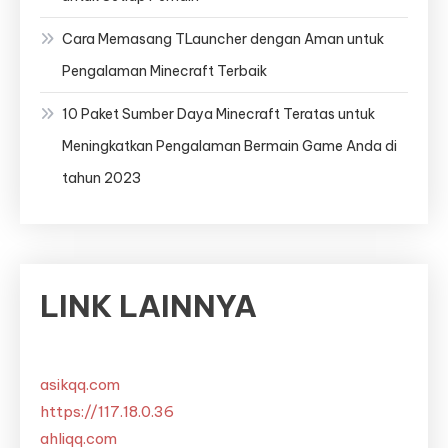
Cara Memasang TLauncher dengan Aman untuk
Pengalaman Minecraft Terbaik
10 Paket Sumber Daya Minecraft Teratas untuk
Meningkatkan Pengalaman Bermain Game Anda di
tahun 2023
LINK LAINNYA
asikqq.com
https://117.18.0.36
ahliqq.com