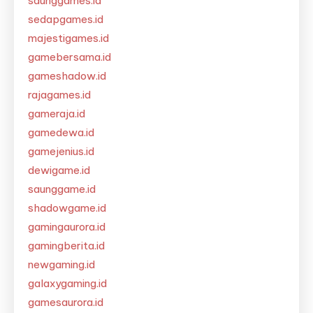
saunggames.id
sedapgames.id
majestigames.id
gamebersama.id
gameshadow.id
rajagames.id
gameraja.id
gamedewa.id
gamejenius.id
dewigame.id
saunggame.id
shadowgame.id
gamingaurora.id
gamingberita.id
newgaming.id
galaxygaming.id
gamesaurora.id