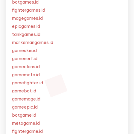
botgames.id
fightergames.id
magegames.id
epicgames.id
tankgames.id
marksmangames.id
gameskin.id
gamenerf.id
gameclans.id
gamemeta.id
gamefighter.id
gamebot.id
gamemage.id
gameepic.id
botgame.id
metagame.id
fightergame.id