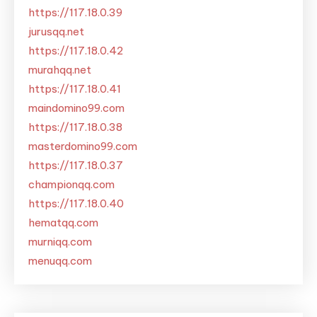
https://117.18.0.39
jurusqq.net
https://117.18.0.42
murahqq.net
https://117.18.0.41
maindomino99.com
https://117.18.0.38
masterdomino99.com
https://117.18.0.37
championqq.com
https://117.18.0.40
hematqq.com
murniqq.com
menuqq.com