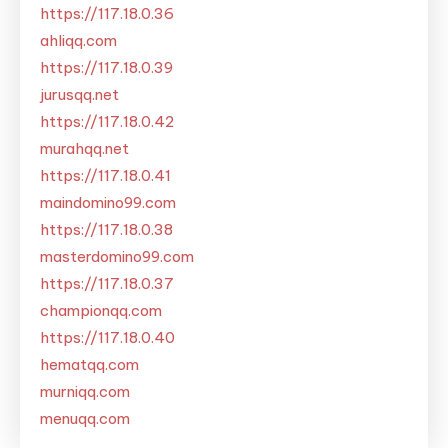
https://117.18.0.36
ahliqq.com
https://117.18.0.39
jurusqq.net
https://117.18.0.42
murahqq.net
https://117.18.0.41
maindomino99.com
https://117.18.0.38
masterdomino99.com
https://117.18.0.37
championqq.com
https://117.18.0.40
hematqq.com
murniqq.com
menuqq.com