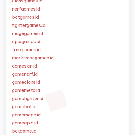
clansgames.id
nerfgames.id
botgames.id
fightergames.id
magegames.id
epicgames.id
tankgames.id
marksmangames.id
gameskin.id
gamenerf.id
gameclans.id
gamemeta.id
gamefighter.id
gamebot.id
gamemage.id
gameepic.id
botgame.id