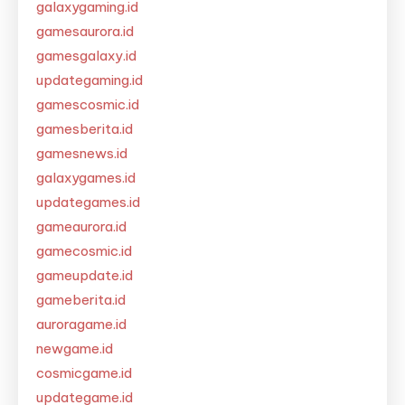
galaxygaming.id
gamesaurora.id
gamesgalaxy.id
updategaming.id
gamescosmic.id
gamesberita.id
gamesnews.id
galaxygames.id
updategames.id
gameaurora.id
gamecosmic.id
gameupdate.id
gameberita.id
auroragame.id
newgame.id
cosmicgame.id
updategame.id