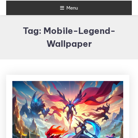
Menu
Tag:
Mobile-Legend-
Wallpaper