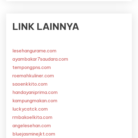
LINK LAINNYA
lesehangurame.com
ayambakar7saudara.com
tempongpns.com
roemahkuliner.com
saoenkkito.com
handayaniprima.com
kampungmakan.com
luckycatck.com
rmbakoelkita.com
angelesehan.com
bluejasminejkt.com