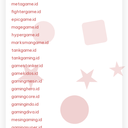
metagame.id
fightergame.id
epicgame.id
magegame.id
hypergame.id
marksmangame.id
tankgame.id
tankgaming.id
gamestanker.id
gamekidos.id
gamingmesin.id
gaminghero.id
gamingcore.id
gamingindo.id
gamingdiva.id
mesingaming.id
gamingsuper.id