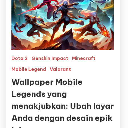
Dota 2
Genshin Impact
Minecraft
Mobile Legend
Valorant
Wallpaper Mobile
Legends yang
menakjubkan: Ubah layar
Anda dengan desain epik