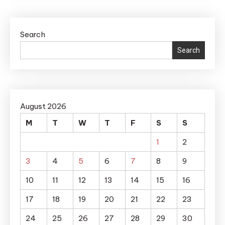
Search
Search
August 2026
M
T
W
T
F
S
S
1
2
3
4
5
6
7
8
9
10
11
12
13
14
15
16
17
18
19
20
21
22
23
24
25
26
27
28
29
30