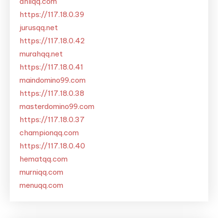
ahliqq.com
https://117.18.0.39
jurusqq.net
https://117.18.0.42
murahqq.net
https://117.18.0.41
maindomino99.com
https://117.18.0.38
masterdomino99.com
https://117.18.0.37
championqq.com
https://117.18.0.40
hematqq.com
murniqq.com
menuqq.com