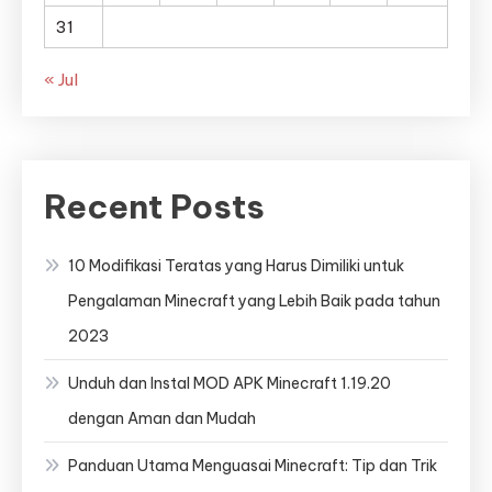
31
« Jul
Recent Posts
10 Modifikasi Teratas yang Harus Dimiliki untuk
Pengalaman Minecraft yang Lebih Baik pada tahun
2023
Unduh dan Instal MOD APK Minecraft 1.19.20
dengan Aman dan Mudah
Panduan Utama Menguasai Minecraft: Tip dan Trik