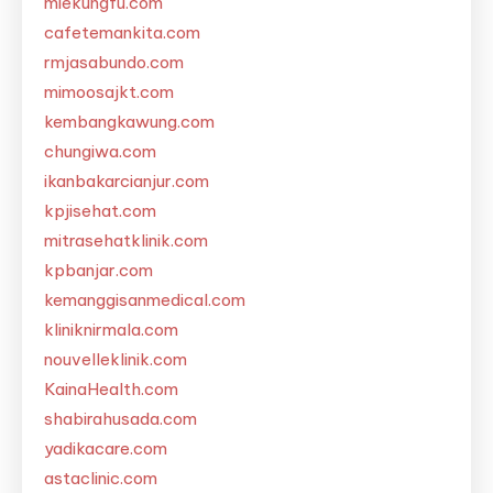
miekungfu.com
cafetemankita.com
rmjasabundo.com
mimoosajkt.com
kembangkawung.com
chungiwa.com
ikanbakarcianjur.com
kpjisehat.com
mitrasehatklinik.com
kpbanjar.com
kemanggisanmedical.com
kliniknirmala.com
nouvelleklinik.com
KainaHealth.com
shabirahusada.com
yadikacare.com
astaclinic.com