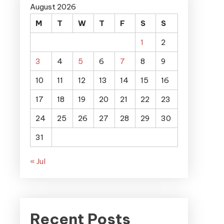
August 2026
M
T
W
T
F
S
S
1
2
3
4
5
6
7
8
9
10
11
12
13
14
15
16
17
18
19
20
21
22
23
24
25
26
27
28
29
30
31
« Jul
Recent Posts