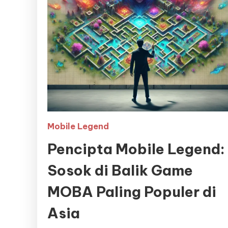
Mobile Legend
Pencipta Mobile Legend:
Sosok di Balik Game
MOBA Paling Populer di
Asia