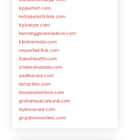
kpjisehat.com
mitrasehatklinik.com
kpbanjar.com
kemanggisanmedical.com
kliniknirmala.com
nouvelleklinik.com
KainaHealth.com
shabirahusada.com
yadikacare.com
astaclinic.com
ibnusinalombok.com
grahamedicalkurdi.com
dyanzacare.com
griyabromoclinic.com