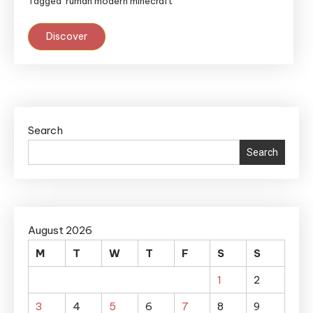
Tagged
rumah modern minecraft
Discover
Search
Search
August 2026
M
T
W
T
F
S
S
1
2
3
4
5
6
7
8
9