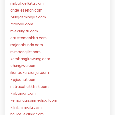
rmbakoelkita.com
angelesehan.com
bluejasminejkt.com
Mrobak.com
miekungfu.com
cafetemankita.com
rmjasabundo.com
mimoosajkt.com
kembangkawung.com
chungiwa.com
ikanbakarcianjur.com
kpjisehat.com
mitrasehatklinik.com
kpbanjar.com
kemanggisanmedical.com
kliniknirmala.com
nouvelleklinik.com