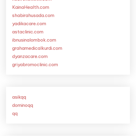
KainaHealth.com
shabirahusada.com
yadikacare.com
astaclinic.com
ibnusinalombok.com
grahamedicalkurdi.com
dyanzacare.com
griyabromoclinic.com
asikqq
dominoqq
qq