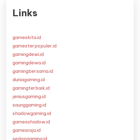
Links
gameskita.id
gamesterpopuler.id
gamingdewi.id
gamingdewa.id
gamingbersama.id
duniagaming.id
gamingterbaik.id
jeniusgaming.id
saunggaming.id
shadowgaming.id
gamesshadow.id
gamesraja.id
sedapgaming.id