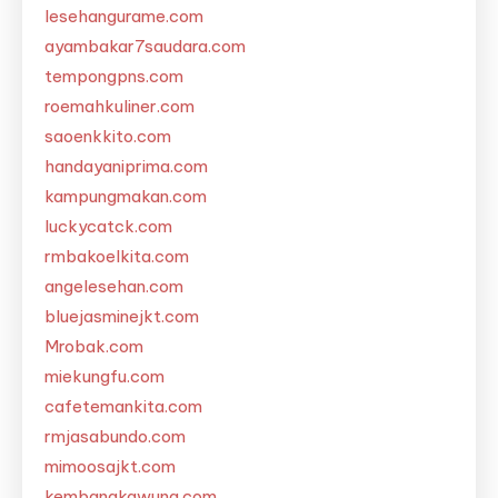
lesehangurame.com
ayambakar7saudara.com
tempongpns.com
roemahkuliner.com
saoenkkito.com
handayaniprima.com
kampungmakan.com
luckycatck.com
rmbakoelkita.com
angelesehan.com
bluejasminejkt.com
Mrobak.com
miekungfu.com
cafetemankita.com
rmjasabundo.com
mimoosajkt.com
kembangkawung.com