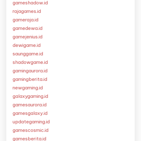
gameshadow.id
rajagames.id
gameraja.id
gamedewa.id
gamejenius.id
dewigame.id
saunggame.id
shadowgame.id
gamingaurora.id
gamingberita.id
newgaming.id
galaxygaming.id
gamesaurora.id
gamesgalaxy.id
updategaming.id
gamescosmic.id
gamesberita.id