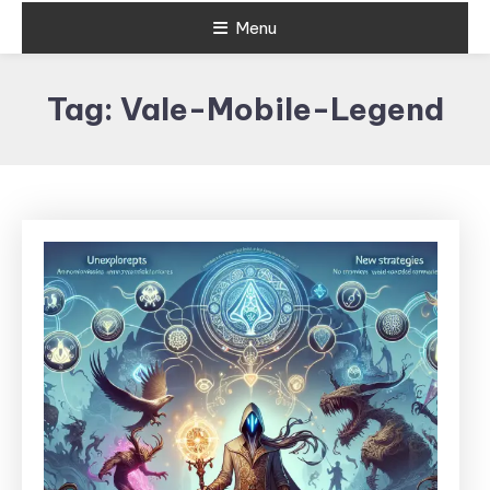
Menu
Tag:
Vale-Mobile-Legend