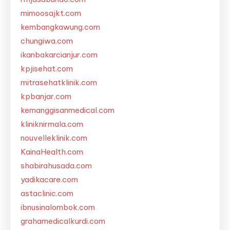
mimoosajkt.com
kembangkawung.com
chungiwa.com
ikanbakarcianjur.com
kpjisehat.com
mitrasehatklinik.com
kpbanjar.com
kemanggisanmedical.com
kliniknirmala.com
nouvelleklinik.com
KainaHealth.com
shabirahusada.com
yadikacare.com
astaclinic.com
ibnusinalombok.com
grahamedicalkurdi.com