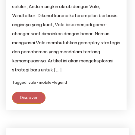
seluler, Anda mungkin akrab dengan Vale,
Windtalker. Dikenal karena keterampilan berbasis
anginnya yang kuat, Vale bisa menjadi game-
changer saat dimainkan dengan benar. Namun,
menguasai Vale membutuhkan gameplay strategis
dan pemahaman yang mendalam tentang
kemampuannya. Artikel ini akan mengeksplorasi
strategi baru untuk […]
Tagged
vale-mobile-legend
Discover