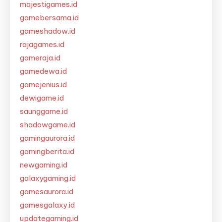
majestigames.id
gamebersama.id
gameshadow.id
rajagames.id
gameraja.id
gamedewa.id
gamejenius.id
dewigame.id
saunggame.id
shadowgame.id
gamingaurora.id
gamingberita.id
newgaming.id
galaxygaming.id
gamesaurora.id
gamesgalaxy.id
updategaming.id