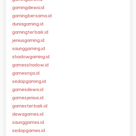
gamingdewa.id
gamingbersama.id
duniagaming.id
gamingterbaik.id
jeniusgaming.id
saunggaming.id
shadowgaming.id
gamesshadow.id
gamesraja.id
sedapgaming.id
gamesdewa.id
gamesjenius.id
gamesterbaik.id
dewagames.id
saunggames.id
sedapgames.id