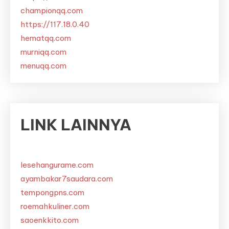
championqq.com
https://117.18.0.40
hematqq.com
murniqq.com
menuqq.com
LINK LAINNYA
lesehangurame.com
ayambakar7saudara.com
tempongpns.com
roemahkuliner.com
saoenkkito.com