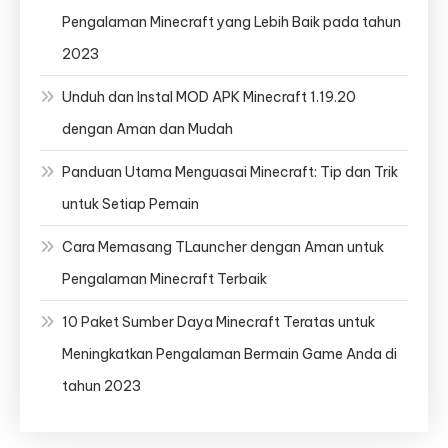
Pengalaman Minecraft yang Lebih Baik pada tahun
2023
Unduh dan Instal MOD APK Minecraft 1.19.20
dengan Aman dan Mudah
Panduan Utama Menguasai Minecraft: Tip dan Trik
untuk Setiap Pemain
Cara Memasang TLauncher dengan Aman untuk
Pengalaman Minecraft Terbaik
10 Paket Sumber Daya Minecraft Teratas untuk
Meningkatkan Pengalaman Bermain Game Anda di
tahun 2023