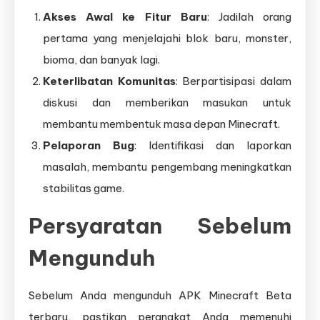
Akses Awal ke Fitur Baru
: Jadilah orang
pertama yang menjelajahi blok baru, monster,
bioma, dan banyak lagi.
Keterlibatan Komunitas
: Berpartisipasi dalam
diskusi dan memberikan masukan untuk
membantu membentuk masa depan Minecraft.
Pelaporan Bug
: Identifikasi dan laporkan
masalah, membantu pengembang meningkatkan
stabilitas game.
Persyaratan Sebelum
Mengunduh
Sebelum Anda mengunduh APK Minecraft Beta
terbaru, pastikan perangkat Anda memenuhi