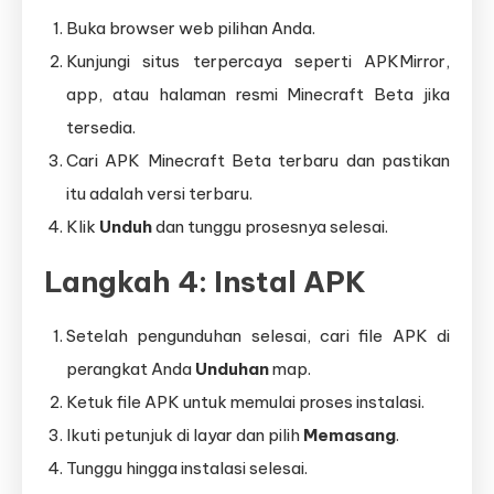
Buka browser web pilihan Anda.
Kunjungi situs terpercaya seperti APKMirror,
app, atau halaman resmi Minecraft Beta jika
tersedia.
Cari APK Minecraft Beta terbaru dan pastikan
itu adalah versi terbaru.
Klik
Unduh
dan tunggu prosesnya selesai.
Langkah 4: Instal APK
Setelah pengunduhan selesai, cari file APK di
perangkat Anda
Unduhan
map.
Ketuk file APK untuk memulai proses instalasi.
Ikuti petunjuk di layar dan pilih
Memasang
.
Tunggu hingga instalasi selesai.