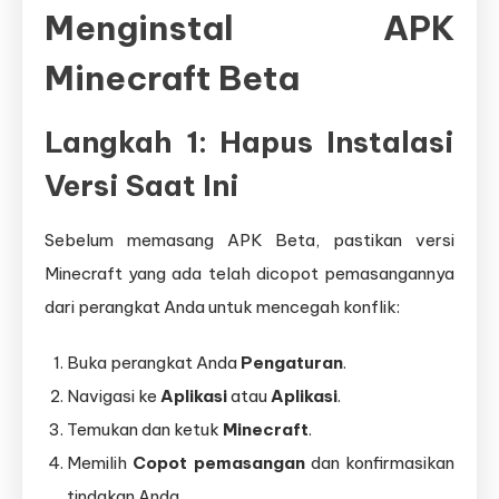
Menginstal APK
Minecraft Beta
Langkah 1: Hapus Instalasi
Versi Saat Ini
Sebelum memasang APK Beta, pastikan versi
Minecraft yang ada telah dicopot pemasangannya
dari perangkat Anda untuk mencegah konflik:
Buka perangkat Anda
Pengaturan
.
Navigasi ke
Aplikasi
atau
Aplikasi
.
Temukan dan ketuk
Minecraft
.
Memilih
Copot pemasangan
dan konfirmasikan
tindakan Anda.