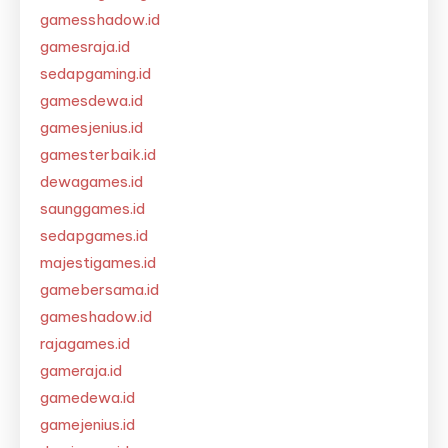
gamesshadow.id
gamesraja.id
sedapgaming.id
gamesdewa.id
gamesjenius.id
gamesterbaik.id
dewagames.id
saunggames.id
sedapgames.id
majestigames.id
gamebersama.id
gameshadow.id
rajagames.id
gameraja.id
gamedewa.id
gamejenius.id