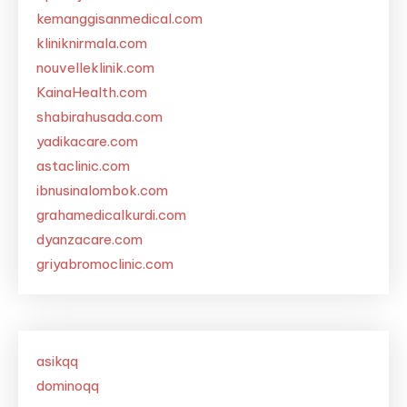
kemanggisanmedical.com
kliniknirmala.com
nouvelleklinik.com
KainaHealth.com
shabirahusada.com
yadikacare.com
astaclinic.com
ibnusinalombok.com
grahamedicalkurdi.com
dyanzacare.com
griyabromoclinic.com
asikqq
dominoqq