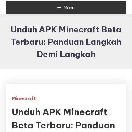
Menu
Unduh APK Minecraft Beta
Terbaru: Panduan Langkah
Demi Langkah
Minecraft
Unduh APK Minecraft
Beta Terbaru: Panduan