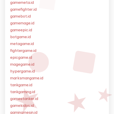
gamemeta.id
gamefighter.id
gamebot.id
gamemage.id
gameepic.id
botgame.id
metagame.id
fightergame.id
epicgame.id
magegame.id
hypergame.id
marksmangame.id
tankgame.id
tankgaming.id
gamestanker.id
gamekidos.id
gamingmesin.id