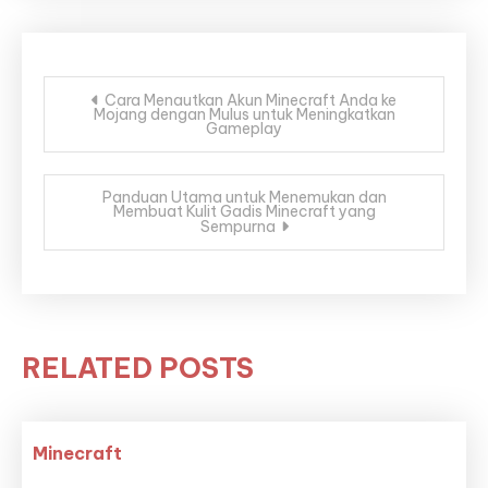
Post
Cara Menautkan Akun Minecraft Anda ke
Mojang dengan Mulus untuk Meningkatkan
navigation
Gameplay
Panduan Utama untuk Menemukan dan
Membuat Kulit Gadis Minecraft yang
Sempurna
RELATED POSTS
Minecraft