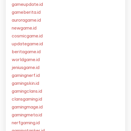
gameupdate.id
gameberita.id
auroragame.id
newgame.id
cosmicgame.id
updategame.id
beritagame.id
worldgame.id
jeniusgame.id
gamingnerf.id
gamingskin.id
gamingclans.id
clansgaming.id
gamingmage.id
gamingmeta.id
nerfgaming.id
gamingtanker.id