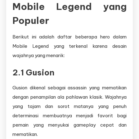
Mobile Legend yang
Populer
Berikut ini adalah daftar beberapa hero dalam
Mobile Legend yang terkenal karena desain
wajahnya yang menarik:
2.1 Gusion
Gusion dikenal sebagai assassin yang mematikan
dengan penampilan ala pahlawan klasik. Wajahnya
yang tajam dan sorot matanya yang penuh
determinasi membuatnya menjadi favorit bagi
pemain yang menyukai gameplay cepat dan
mematikan.