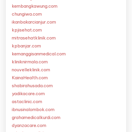
kembangkawung.com
chungiwa.com
ikanbakarcianjur.com
kpjisehat.com
mitrasehatklinik.com
kpbanjar.com
kemanggisanmedical.com
kliniknirmala.com
nouvelleklinik.com
KainaHealth.com
shabirahusada.com
yadikacare.com
astaclinic.com
ibnusinalombok.com
grahamedicalkurdi.com
dyanzacare.com