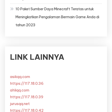
10 Paket Sumber Daya Minecraft Teratas untuk
Meningkatkan Pengalaman Bermain Game Anda di
tahun 2023
LINK LAINNYA
asikqq.com
https://117.18.0.36
ahliqq.com
https://117.18.0.39
jurusqq.net
https://117.18.0.42