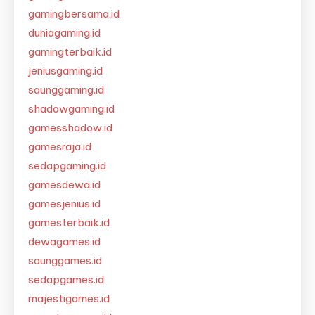
gamingbersama.id
duniagaming.id
gamingterbaik.id
jeniusgaming.id
saunggaming.id
shadowgaming.id
gamesshadow.id
gamesraja.id
sedapgaming.id
gamesdewa.id
gamesjenius.id
gamesterbaik.id
dewagames.id
saunggames.id
sedapgames.id
majestigames.id