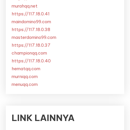
murahqq.net
https://117.18.0.41
maindomino99.com
https://117.18.0.38
masterdomino99.com
https://117.18.0.37
championqq.com
https://117.18.0.40
hematqq.com
murniqq.com
menuqq.com
LINK LAINNYA