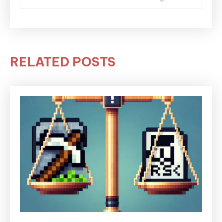
RELATED POSTS