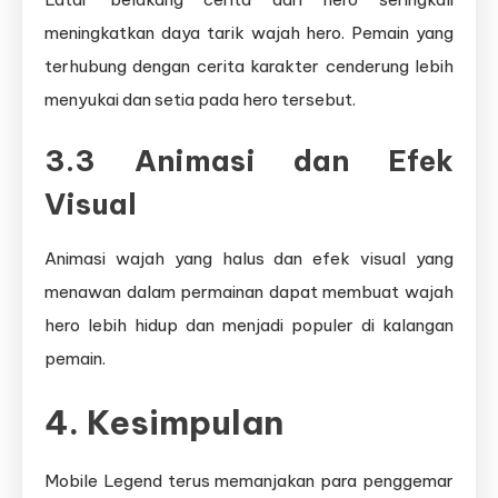
meningkatkan daya tarik wajah hero. Pemain yang
terhubung dengan cerita karakter cenderung lebih
menyukai dan setia pada hero tersebut.
3.3 Animasi dan Efek
Visual
Animasi wajah yang halus dan efek visual yang
menawan dalam permainan dapat membuat wajah
hero lebih hidup dan menjadi populer di kalangan
pemain.
4. Kesimpulan
Mobile Legend terus memanjakan para penggemar