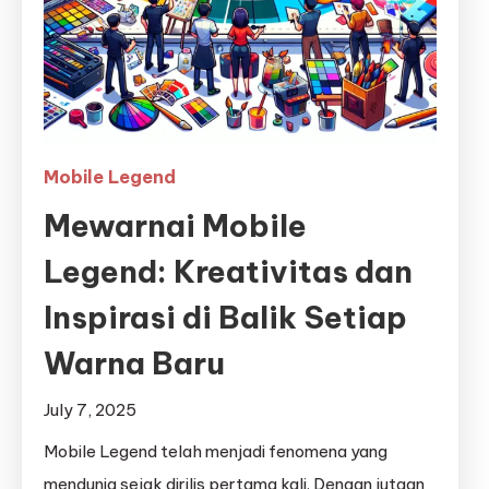
Mobile Legend
Mewarnai Mobile
Legend: Kreativitas dan
Inspirasi di Balik Setiap
Warna Baru
July 7, 2025
Mobile Legend telah menjadi fenomena yang
mendunia sejak dirilis pertama kali. Dengan jutaan