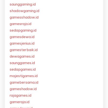
saunggaming.id
shadowgaming.id
gamesshadow.id
gamesraja.id
sedapgaming.id
gamesdewa.id
gamesjenius.id
gamesterbaik.id
dewagames.id
saunggames.id
sedapgames.id
majestigames.id
gamebersama.id
gameshadow.id
rajagames.id
gameraja.id