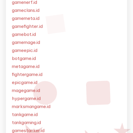
gamenerf.id
gameclans.id
gamemeta.id
gamefighter.id
gamebot.id
gamemage.id
gameepic.id
botgame.id
metagame.id
fightergame.id
epicgame.id
magegame.id
hypergame.id
marksmangame.id
tankgame.id
tankgaming.id
gamestanker.id