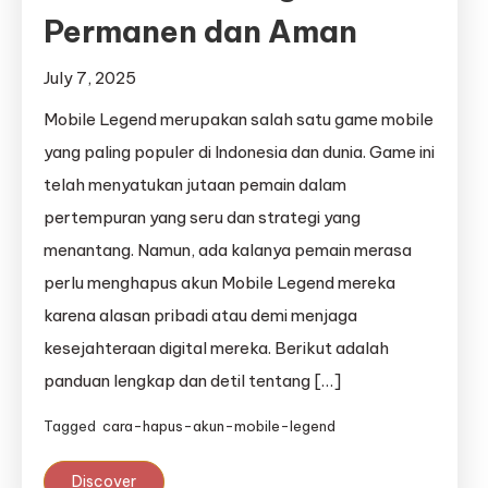
Permanen dan Aman
July 7, 2025
Mobile Legend merupakan salah satu game mobile
yang paling populer di Indonesia dan dunia. Game ini
telah menyatukan jutaan pemain dalam
pertempuran yang seru dan strategi yang
menantang. Namun, ada kalanya pemain merasa
perlu menghapus akun Mobile Legend mereka
karena alasan pribadi atau demi menjaga
kesejahteraan digital mereka. Berikut adalah
panduan lengkap dan detil tentang […]
Tagged
cara-hapus-akun-mobile-legend
Discover