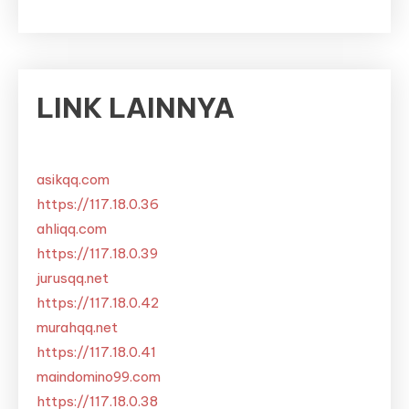
LINK LAINNYA
asikqq.com
https://117.18.0.36
ahliqq.com
https://117.18.0.39
jurusqq.net
https://117.18.0.42
murahqq.net
https://117.18.0.41
maindomino99.com
https://117.18.0.38