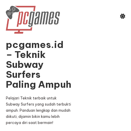
Skip
To
Content
pcgames.id
– Teknik
Subway
Surfers
Paling Ampuh
Pelajari Teknik terbaik untuk
Subway Surfers yang sudah terbukti
ampuh. Panduan lengkap dan mudah
diikuti, dijamin bikin kamu lebih
percaya diri saat bermain!