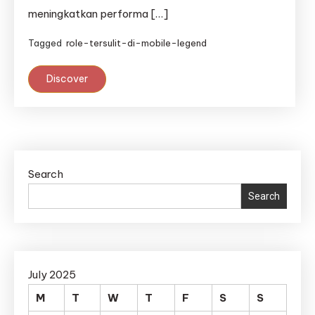
meningkatkan performa […]
Tagged
role-tersulit-di-mobile-legend
Discover
Search
Search
July 2025
M
T
W
T
F
S
S