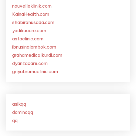
nouvelleklinik.com
KainaHealth.com
shabirahusada.com
yadikacare.com
astaclinic.com
ibnusinalombok.com
grahamedicalkurdi.com
dyanzacare.com
griyabromoclinic.com
asikqq
dominoqq
qq