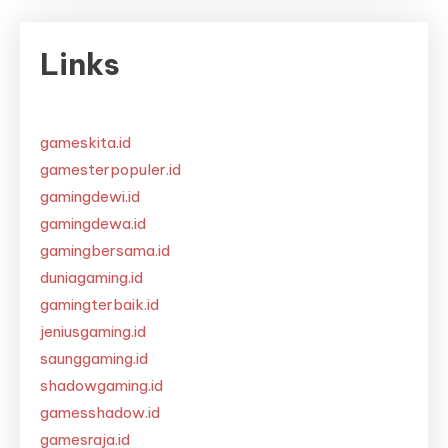
Links
gameskita.id
gamesterpopuler.id
gamingdewi.id
gamingdewa.id
gamingbersama.id
duniagaming.id
gamingterbaik.id
jeniusgaming.id
saunggaming.id
shadowgaming.id
gamesshadow.id
gamesraja.id