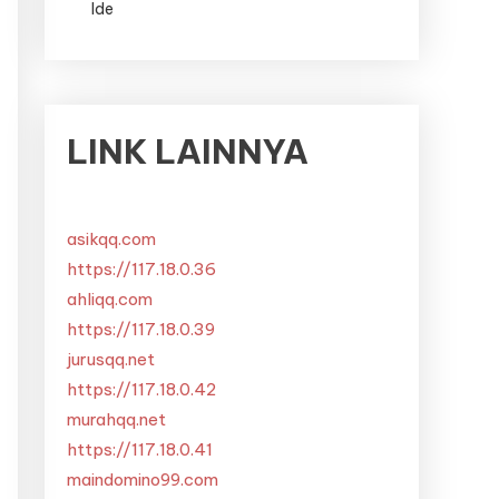
Ide
LINK LAINNYA
asikqq.com
https://117.18.0.36
ahliqq.com
https://117.18.0.39
jurusqq.net
https://117.18.0.42
murahqq.net
https://117.18.0.41
maindomino99.com