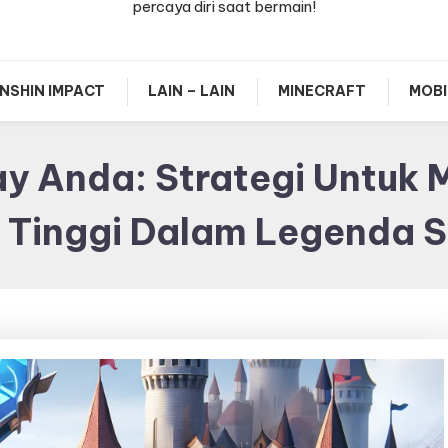
percaya diri saat bermain!
NSHIN IMPACT
LAIN – LAIN
MINECRAFT
MOBI
 Anda: Strategi Untuk 
 Tinggi Dalam Legenda S