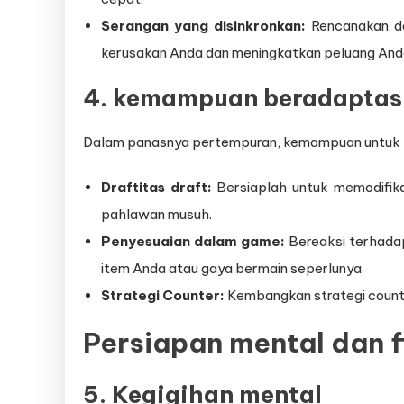
Serangan yang disinkronkan:
Rencanakan d
kerusakan Anda dan meningkatkan peluang And
4. kemampuan beradaptasi 
Dalam panasnya pertempuran, kemampuan untuk b
Draftitas draft:
Bersiaplah untuk memodifik
pahlawan musuh.
Penyesuaian dalam game:
Bereaksi terhada
item Anda atau gaya bermain seperlunya.
Strategi Counter:
Kembangkan strategi counte
Persiapan mental dan f
5. Kegigihan mental