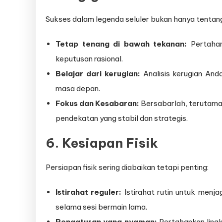
Sukses dalam legenda seluler bukan hanya tentang r
Tetap tenang di bawah tekanan:
Pertahan
keputusan rasional.
Belajar dari kerugian:
Analisis kerugian And
masa depan.
Fokus dan Kesabaran:
Bersabarlah, terutama
pendekatan yang stabil dan strategis.
6. Kesiapan Fisik
Persiapan fisik sering diabaikan tetapi penting:
Istirahat reguler:
Istirahat rutin untuk menj
selama sesi bermain lama.
Pengaturan yang nyaman:
Pertahankan ling