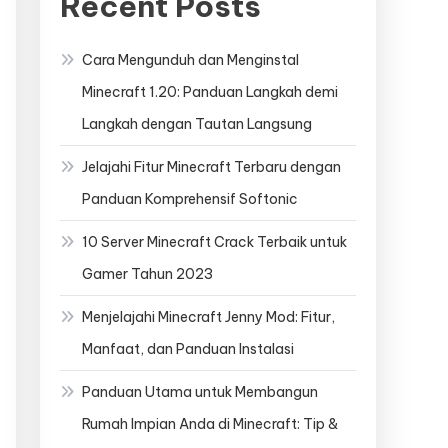
Recent Posts
Cara Mengunduh dan Menginstal
Minecraft 1.20: Panduan Langkah demi
Langkah dengan Tautan Langsung
Jelajahi Fitur Minecraft Terbaru dengan
Panduan Komprehensif Softonic
10 Server Minecraft Crack Terbaik untuk
Gamer Tahun 2023
Menjelajahi Minecraft Jenny Mod: Fitur,
Manfaat, dan Panduan Instalasi
Panduan Utama untuk Membangun
Rumah Impian Anda di Minecraft: Tip &