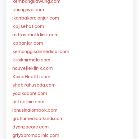
kembangkawung.com
chungiwa.com
ikanbakarcianjur.com
kpjisehat.com
mitrasehatklinik.com
kpbanjar.com
kemanggisanmedical.com
kliniknirmala.com
nouvelleklinik.com
KainaHealth.com
shabirahusada.com
yadikacare.com
astaclinic.com
ibnusinalombok.com
grahamedicalkurdi.com
dyanzacare.com
griyabromoclinic.com