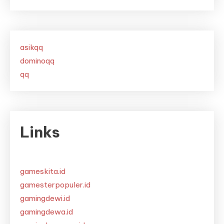
asikqq
dominoqq
qq
Links
gameskita.id
gamesterpopuler.id
gamingdewi.id
gamingdewa.id