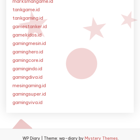
marksmangame.id
tankgame.id
tankgaming.id
gamestanker.id
gamekidos.id
gamingmesin.id
gaminghero.id
gamingcore.id
gamingindo.id
gamingdiva.id
mesingaming.id
gamingsuper.id
gamingviva.id
WP Diary
|
Theme: wp-diary by
Mystery Themes
.