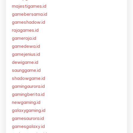
majestigames.id
gamebersama.id
gameshadow.id
rajagames.id
gameraja.id
gamedewa.id
gamejenius.id
dewigame.id
saunggame.id
shadowgame.id
gamingaurora.id
gamingberita.id
newgaming.id
galaxygaming.id
gamesaurora.id
gamesgalaxy.id