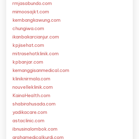
rmjasabundo.com
mimoosajkt.com
kembangkawung.com
chungiwa.com
ikanbakarcianjur.com
kpjisehat.com
mitrasehatklinik.com
kpbanjar.com
kemanggisanmedical.com
kliniknirmala.com
nouvelleklinik.com
KainaHealth.com
shabirahusada.com
yadikacare.com
astaclinic.com
ibnusinalombok.com
grahamedicalkurdi.com