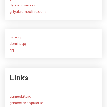
dyanzacare.com
griyabromoclinic.com
asikqq
dominoqq
qq
Links
gameskita.id
gamesterpopuler.id