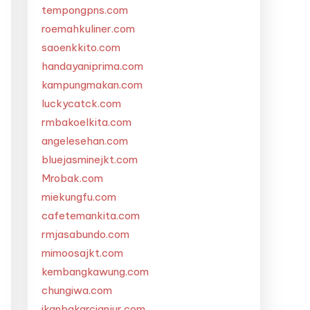
tempongpns.com
roemahkuliner.com
saoenkkito.com
handayaniprima.com
kampungmakan.com
luckycatck.com
rmbakoelkita.com
angelesehan.com
bluejasminejkt.com
Mrobak.com
miekungfu.com
cafetemankita.com
rmjasabundo.com
mimoosajkt.com
kembangkawung.com
chungiwa.com
ikanbakarcianjur.com