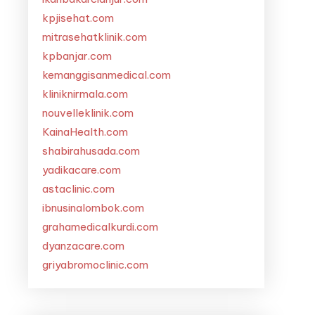
kpjisehat.com
mitrasehatklinik.com
kpbanjar.com
kemanggisanmedical.com
kliniknirmala.com
nouvelleklinik.com
KainaHealth.com
shabirahusada.com
yadikacare.com
astaclinic.com
ibnusinalombok.com
grahamedicalkurdi.com
dyanzacare.com
griyabromoclinic.com