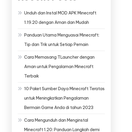
Unduh dan Instal MOD APK Minecraft
1.19.20 dengan Aman dan Mudah
Panduan Utama Menguasai Minecraft:
Tip dan Trik untuk Setiap Pemain
Cara Memasang TLauncher dengan
Aman untuk Pengalaman Minecraft
Terbaik
10 Paket Sumber Daya Minecraft Teratas
untuk Meningkatkan Pengalaman
Bermain Game Anda di tahun 2023
Cara Mengunduh dan Menginstal
Minecraft 1.20: Panduan Langkah demi