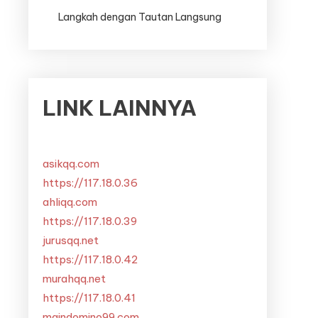
Langkah dengan Tautan Langsung
LINK LAINNYA
asikqq.com
https://117.18.0.36
ahliqq.com
https://117.18.0.39
jurusqq.net
https://117.18.0.42
murahqq.net
https://117.18.0.41
maindomino99.com