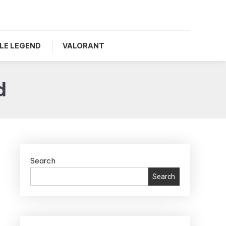
LE LEGEND
VALORANT
d
Search
Search