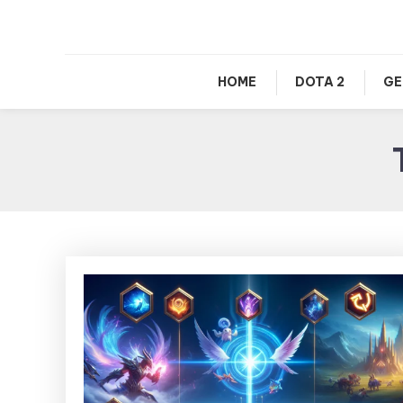
HOME
DOTA 2
GE