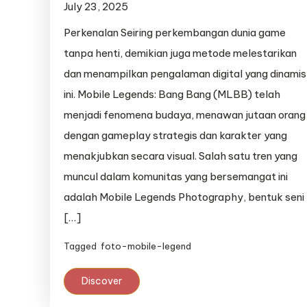
July 23, 2025
Perkenalan Seiring perkembangan dunia game
tanpa henti, demikian juga metode melestarikan
dan menampilkan pengalaman digital yang dinamis
ini. Mobile Legends: Bang Bang (MLBB) telah
menjadi fenomena budaya, menawan jutaan orang
dengan gameplay strategis dan karakter yang
menakjubkan secara visual. Salah satu tren yang
muncul dalam komunitas yang bersemangat ini
adalah Mobile Legends Photography, bentuk seni
[…]
Tagged
foto-mobile-legend
Discover