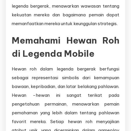
legenda bergerak, menawarkan wawasan tentang
kekuatan mereka dan bagaimana pemain dapat
memanfaatkan mereka untuk keunggulan strategis.
Memahami Hewan Roh
di Legenda Mobile
Hewan roh dalam legenda bergerak berfungsi
sebagai representasi simbolis dari kemampuan
bawaan, kepribadian, dan latar belakang pahlawan.
Hewan -hewan ini sangat terikat pada
pengetahuan permainan, menawarkan pemain
pemahaman yang lebih dalam tentang pahlawan
favorit mereka. Setiap hewan roh menyajikan
atribut unik yang dicerminkan dalam gameplay