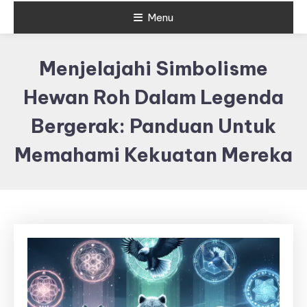
Menu
Menjelajahi Simbolisme
Hewan Roh Dalam Legenda
Bergerak: Panduan Untuk
Memahami Kekuatan Mereka