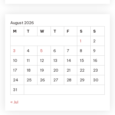
August 2026
M
T
W
T
F
S
S
1
2
3
4
5
6
7
8
9
10
11
12
13
14
15
16
17
18
19
20
21
22
23
24
25
26
27
28
29
30
31
« Jul