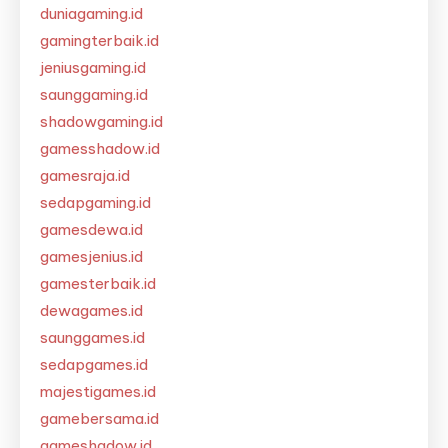
duniagaming.id
gamingterbaik.id
jeniusgaming.id
saunggaming.id
shadowgaming.id
gamesshadow.id
gamesraja.id
sedapgaming.id
gamesdewa.id
gamesjenius.id
gamesterbaik.id
dewagames.id
saunggames.id
sedapgames.id
majestigames.id
gamebersama.id
gameshadow.id