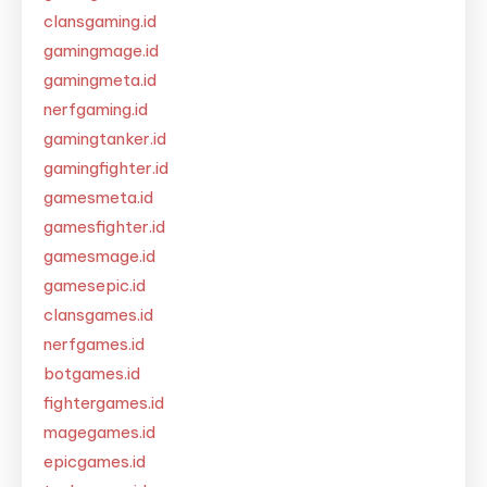
clansgaming.id
gamingmage.id
gamingmeta.id
nerfgaming.id
gamingtanker.id
gamingfighter.id
gamesmeta.id
gamesfighter.id
gamesmage.id
gamesepic.id
clansgames.id
nerfgames.id
botgames.id
fightergames.id
magegames.id
epicgames.id