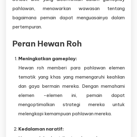
pahlawan, menawarkan wawasan tentang
bagaimana pemain dapat menguasainya dalam
pertempuran.
Peran Hewan Roh
Meningkatkan gameplay:
Hewan roh memberi para pahlawan elemen
tematik yang khas yang memengaruhi keahlian
dan gaya bermain mereka. Dengan memahami
elemen -elemen ini, pemain dapat
mengoptimalkan strategi mereka untuk
melengkapi kemampuan pahlawan mereka.
Kedalaman naratif: