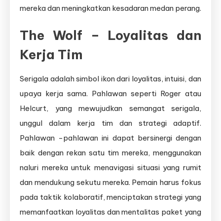
mereka dan meningkatkan kesadaran medan perang.
The Wolf – Loyalitas dan
Kerja Tim
Serigala adalah simbol ikon dari loyalitas, intuisi, dan
upaya kerja sama. Pahlawan seperti Roger atau
Helcurt, yang mewujudkan semangat serigala,
unggul dalam kerja tim dan strategi adaptif.
Pahlawan -pahlawan ini dapat bersinergi dengan
baik dengan rekan satu tim mereka, menggunakan
naluri mereka untuk menavigasi situasi yang rumit
dan mendukung sekutu mereka. Pemain harus fokus
pada taktik kolaboratif, menciptakan strategi yang
memanfaatkan loyalitas dan mentalitas paket yang