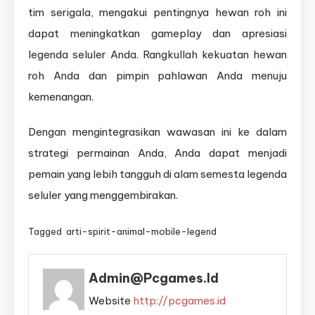
tim serigala, mengakui pentingnya hewan roh ini
dapat meningkatkan gameplay dan apresiasi
legenda seluler Anda. Rangkullah kekuatan hewan
roh Anda dan pimpin pahlawan Anda menuju
kemenangan.
Dengan mengintegrasikan wawasan ini ke dalam
strategi permainan Anda, Anda dapat menjadi
pemain yang lebih tangguh di alam semesta legenda
seluler yang menggembirakan.
Tagged
arti-spirit-animal-mobile-legend
Admin@pcgames.id
Website
http://pcgames.id