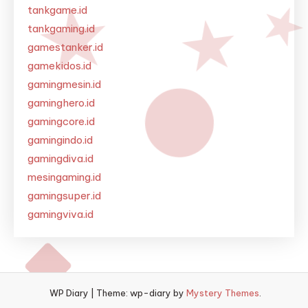
tankgame.id
tankgaming.id
gamestanker.id
gamekidos.id
gamingmesin.id
gaminghero.id
gamingcore.id
gamingindo.id
gamingdiva.id
mesingaming.id
gamingsuper.id
gamingviva.id
WP Diary
|
Theme: wp-diary by
Mystery Themes
.