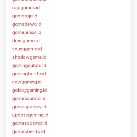
rajagames.id
gameraja.id
gamedewa.id
gamejenius.id
dewigame.id
saunggame.id
shadowgame.id
gamingaurora.id
gamingberita.id
newgaming.id
galaxygaming.id
gamesaurora.id
gamesgalaxy.id
updategaming.id
gamescosmic.id
gamesberita.id