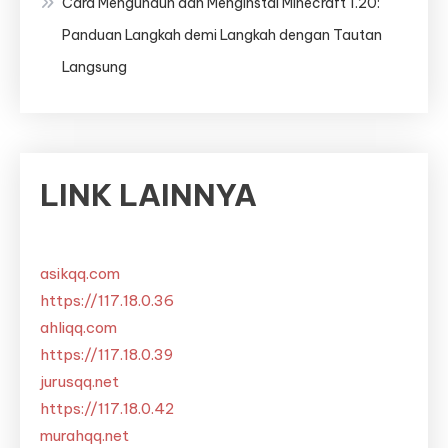
Cara Mengunduh dan Menginstal Minecraft 1.20:
Panduan Langkah demi Langkah dengan Tautan
Langsung
LINK LAINNYA
asikqq.com
https://117.18.0.36
ahliqq.com
https://117.18.0.39
jurusqq.net
https://117.18.0.42
murahqq.net