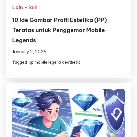
Lain - lain
10 Ide Gambar Profil Estetika (PP)
Teratas untuk Penggemar Mobile
Legends
January 2, 2026
Tagged
pp mobile legend aesthetic