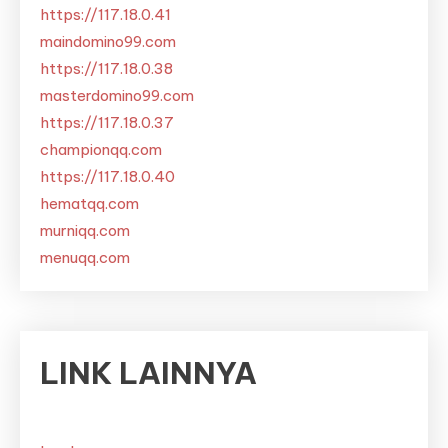
https://117.18.0.41
maindomino99.com
https://117.18.0.38
masterdomino99.com
https://117.18.0.37
championqq.com
https://117.18.0.40
hematqq.com
murniqq.com
menuqq.com
LINK LAINNYA