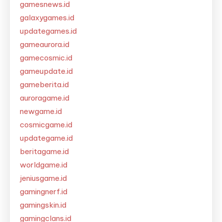
gamesnews.id
galaxygames.id
updategames.id
gameaurora.id
gamecosmic.id
gameupdate.id
gameberita.id
auroragame.id
newgame.id
cosmicgame.id
updategame.id
beritagame.id
worldgame.id
jeniusgame.id
gamingnerf.id
gamingskin.id
gamingclans.id