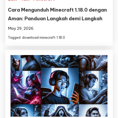
Cara Mengunduh Minecraft 1.18.0 dengan
Aman: Panduan Langkah demi Langkah
May 29, 2026
Tagged
download minecraft 1.18.0