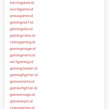
beritagame.id
worldgame.id
jeniusgame.id
gamingnerf.id
gamingskin.id
gamingclans.id
clansgaming.id
gamingmage.id
gamingmeta.id
nerfgaming.id
gamingtanker.id
gamingfighter.id
gamesmeta.id
gamesfighter.id
gamesmage.id
gamesepic.id
clansgames.id