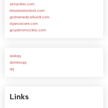
astaclinic.com
ibnusinalombok.com
grahamedicalkurdi.com
dyanzacare.com
griyabromoclinic.com
asikqq
dominoqq
qq
Links