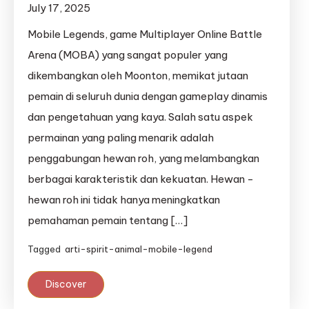
July 17, 2025
Mobile Legends, game Multiplayer Online Battle
Arena (MOBA) yang sangat populer yang
dikembangkan oleh Moonton, memikat jutaan
pemain di seluruh dunia dengan gameplay dinamis
dan pengetahuan yang kaya. Salah satu aspek
permainan yang paling menarik adalah
penggabungan hewan roh, yang melambangkan
berbagai karakteristik dan kekuatan. Hewan -
hewan roh ini tidak hanya meningkatkan
pemahaman pemain tentang […]
Tagged
arti-spirit-animal-mobile-legend
Discover