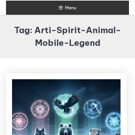
Menu
Tag:
Arti-Spirit-Animal-
Mobile-Legend