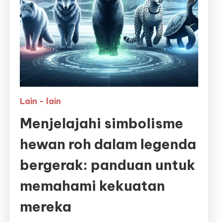
Lain - lain
Menjelajahi simbolisme
hewan roh dalam legenda
bergerak: panduan untuk
memahami kekuatan
mereka