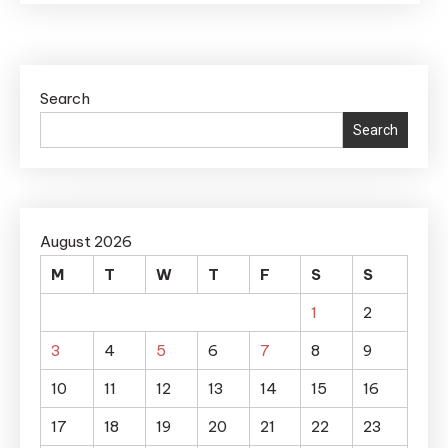
Search
Search
August 2026
M
T
W
T
F
S
S
1
2
3
4
5
6
7
8
9
10
11
12
13
14
15
16
17
18
19
20
21
22
23