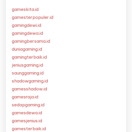
gameskita.id
gamesterpopuler.id
gamingdewi.id
gamingdewa.id
gamingbersama.id
duniagaming.id
gamingterbaik.id
jeniusgaming.id
saunggaming.id
shadowgaming.id
gamesshadow.id
gamesraja.id
sedapgaming.id
gamesdewa.id
gamesjenius.id
gamesterbaik.id